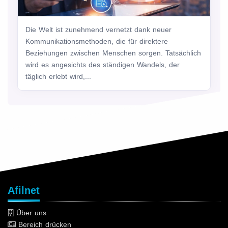
Die Welt ist zunehmend vernetzt dank neuer
Kommunikationsmethoden, die für direktere
Beziehungen zwischen Menschen sorgen. Tatsächlich
wird es angesichts des ständigen Wandels, der
täglich erlebt wird,...
Afilnet
Über uns
Bereich drücken