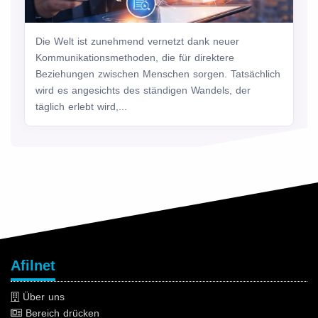
Die Welt ist zunehmend vernetzt dank neuer
Kommunikationsmethoden, die für direktere
Beziehungen zwischen Menschen sorgen. Tatsächlich
wird es angesichts des ständigen Wandels, der
täglich erlebt wird,...
Afilnet
Über uns
Bereich drücken