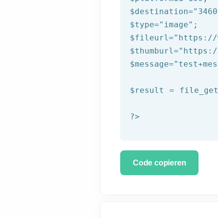
$destination
=
"3460
$type
=
"image"
$fileurl
=
"https://
$thumburl
=
"https:/
$message
=
"test+mes
$result
 = file_ge
?>
Code copieren