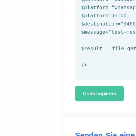
$platform
=
"whatsap
$platformid
=
100
$destination
=
"3460
$message
=
"test+mes
$result
 = file_ge
?>
Code copieren
Senden Sie eine