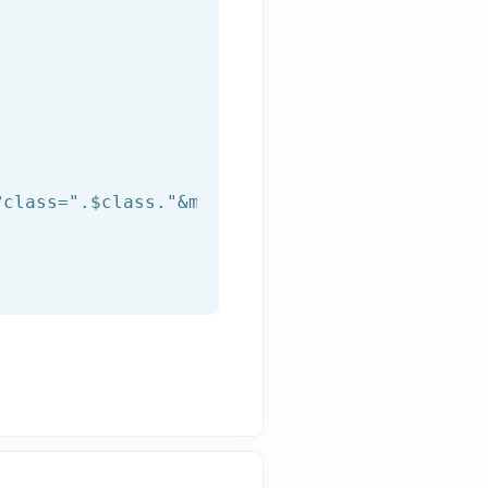
?class="
.
$class
.
"&method="
.
$method
.
"&user="
.
$