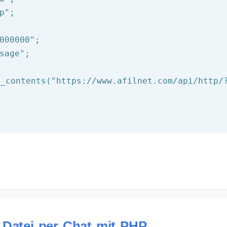
p"
000000"
sage"
;

t_contents(
"https://www.afilnet.com/api/http/
 Datei per Chat mit PHP