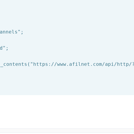
annels"
d"
;

t_contents(
"https://www.afilnet.com/api/http/