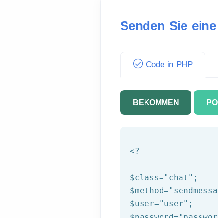
Senden Sie eine
Code in PHP
BEKOMMEN
PO
<?
$class
=
"chat"
$method
=
"sendmessa
$user
=
"user"
$password
=
"passwor