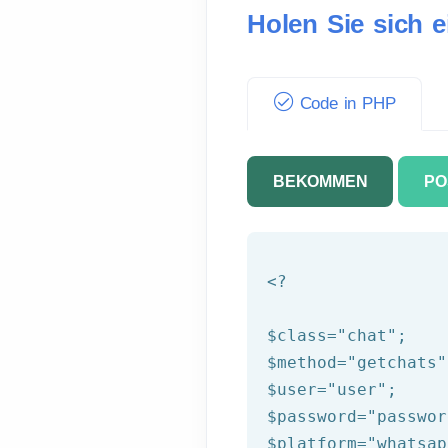
Holen Sie sich 
Code in PHP
BEKOMMEN
PO
<?
$class
=
"chat"
$method
=
"getchats"
$user
=
"user"
$password
=
"passwor
$platform
=
"whatsap