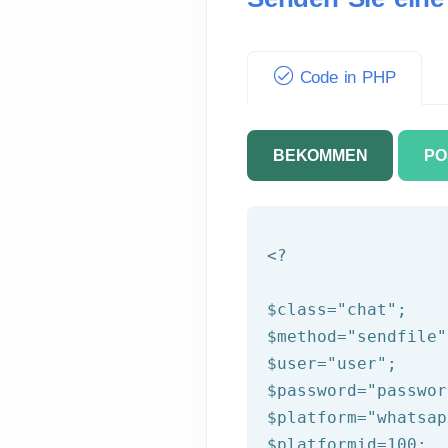
Code in PHP
BEKOMMEN
PO
<?
$class
=
"chat"
$method
=
"sendfile"
$user
=
"user"
$password
=
"passwor
$platform
=
"whatsap
$platformid
=
100