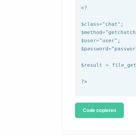
<?
$class
=
"chat"
$method
=
"getchatch
$user
=
"user"
$password
=
"passwor
$result
 = file_ge
?>
Code copieren