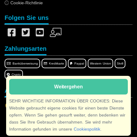
Cookie-Richtlinie
Folgen Sie uns
Zahlungsarten
Banküberweisung
Kreditkarte
Paypal
Western Union
Skrill
Crypto
Weitergehen
Afilnet in Ihrer Sprache
SEHR WICHTIGE INFORMATION ÜBER COOKIES: Diese
Website gebraucht eigene cookies für einen beste Dienste
opfern. Wenn Sie gehen gesurft weiter, denn bedenken wir
dass Sie Ihre Gebrauch übernahmen. Sie wird mehr
Copyright © 2026 Afilnet
· Alle Rechte vorbehalten
Information gefunden im unsere
Cookiespolitik
.