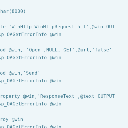
char(
8000
)

ate 
'WinHttp.WinHttpRequest.5.1'
,
@win
 OUT

sp_OAGetErrorInfo 
@win
hod 
@win
, 
'Open'
,NULL,
'GET'
,
@url
,
'false'
sp_OAGetErrorInfo 
@win
hod 
@win
,
'Send'
sp_OAGetErrorInfo 
@win
Property 
@win
,
'ResponseText'
,
@text
 OUTPUT

sp_OAGetErrorInfo 
@win
troy 
@win
sp_OAGetErrorInfo 
@win