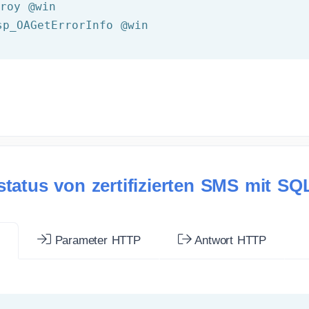
troy 
@win
sp_OAGetErrorInfo 
@win
status von zertifizierten SMS mit SQ
r
Parameter HTTP
Antwort HTTP