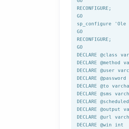
GO
GO
sp_configure 
'Ole
GO
GO
DECLARE 
@class
 va
DECLARE
@method
 v
DECLARE
@user
 var
DECLARE
@password
DECLARE
@to
 varch
DECLARE
@sms
 varc
DECLARE
@scheduled
DECLARE
@output
 v
DECLARE
@url
 varc
DECLARE
@win
 int
