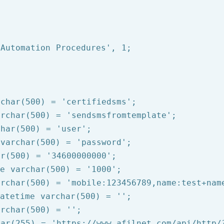
 Automation Procedures'
, 
1
rchar(
500
) = 
'certifiedsms'
archar(
500
) = 
'sendsmsfromtemplate'
char(
500
) = 
'user'
 varchar(
500
) = 
'password'
ar(
500
) = 
'34600000000'
e
 varchar(
500
) = 
'1000'
archar(
500
) = 
'mobile:123456789,name:test+nam
atetime
 varchar(
500
) = 
''
archar(
500
) = 
''
har(
255
) = 
'https://www.afilnet.com/api/http/