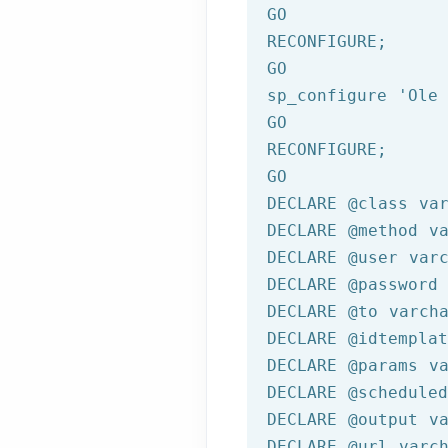
GO
GO
sp_configure 
'Ole
GO
GO
DECLARE 
@class
 va
DECLARE
@method
 v
DECLARE
@user
 var
DECLARE
@password
DECLARE
@to
 varch
DECLARE
@idtemplat
DECLARE
@params
 v
DECLARE
@scheduled
DECLARE
@output
 v
DECLARE
@url
 varc