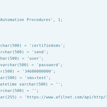
 Automation Procedures'
, 
1
rchar(
500
) = 
'certifiedsms'
archar(
500
) = 
'send'
char(
500
) = 
'user'
 varchar(
500
) = 
'password'
ar(
500
) = 
'34600000000'
har(
500
) = 
'sms+test'
atetime
 varchar(
500
) = 
''
archar(
500
) = 
''
har(
255
) = 
'https://www.afilnet.com/api/http/