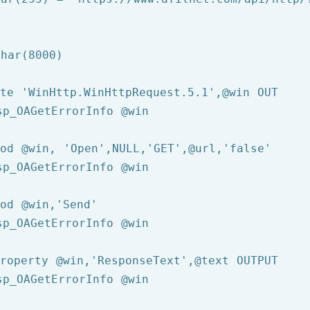
har(8000)

ate '
WinHttp.WinHttpRequest.
5
.
1
',
@win
 OUT

sp_OAGetErrorInfo 
@win
hod 
@win
, '
Open
',NULL,'
GET
',
@url
,'
false
'

sp_OAGetErrorInfo 
@win
hod 
@win
,'
Send
'

sp_OAGetErrorInfo 
@win
Property 
@win
,'
ResponseText
',
@text
 OUTPUT

sp_OAGetErrorInfo 
@win