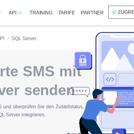
ZUGRE
API
TRAINING
TARIFE
PARTNER
API
SQL Server
ierte SMS mit
ver senden
S und überprüfen Sie den Zustellstatus,
L Server integrieren.