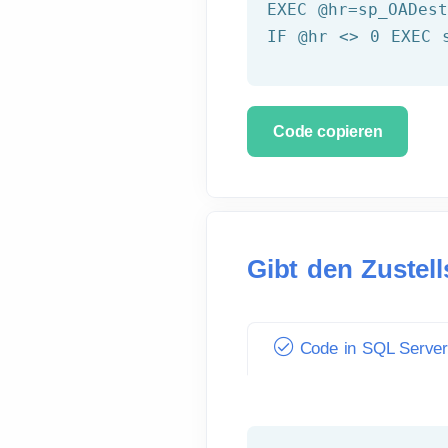
EXEC 
@hr
=sp_OADes
IF 
@hr
 <> 0 EXEC 
Code copieren
Gibt den Zustell
Code in SQL Serve