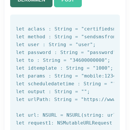
let
 aclass : String = 
"certifiedsms"
let
 method : String = 
"sendsmsfromtemp
let
 user : String = 
"user"
let
 password : String = 
"password"
let
 to : String = 
"34600000000"
let
 idtemplate : String = 
"1000"
let
 params : String = 
"mobile:12345678
let
 scheduledatetime : String = 
""
let
 output : String = 
""
let
 urlPath: String = 
"https://www.afi
let
let
 request1: NSMutableURLRequest = NSM