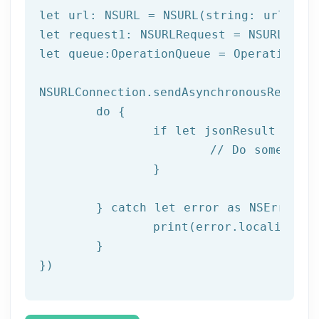
let url: NSURL = NSURL(string: urlPath)
let request1: NSURLRequest = NSURLReque
let queue:OperationQueue = OperationQue
NSURLConnection.sendAsynchronousRequest
	do {

		if let jsonResult = try JSONSerialization.jsonObject(with: data!, options: []) as? NSDictionary {

			// Do something with result

		}

	} catch let error as NSError {

		print(error.localizedDescription)

	}

})