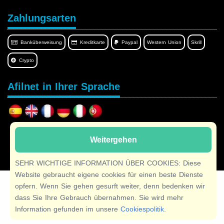
Zahlungsarten
Banküberweisung
Kreditkarte
Paypal
Western Union
Skrill
Crypto
Afilnet in Ihrer Sprache
Copyright © 2026 Afilnet
· Alle Rechte vorbehalten
Weitergehen
SEHR WICHTIGE INFORMATION ÜBER COOKIES: Diese
Website gebraucht eigene cookies für einen beste Dienste
opfern. Wenn Sie gehen gesurft weiter, denn bedenken wir
dass Sie Ihre Gebrauch übernahmen. Sie wird mehr
Information gefunden im unsere
Cookiespolitik
.