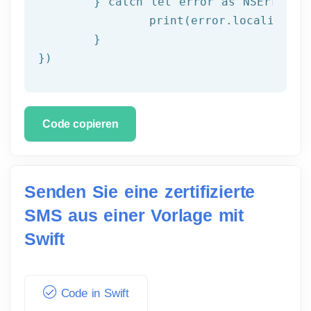
	} 
catch
let
 error as NSError {

		print(error.localizedDescription)

	}

})
Code copieren
Senden Sie eine zertifizierte
SMS aus einer Vorlage mit
Swift
Code in Swift