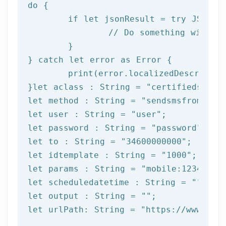
do
 {

if
let
 jsonResult = try JSONSer
		// Do something with result

	}

} catch 
let
 error as Error {

print
(error.localizedDescription
}
let
 aclass : String = 
"certifiedsms"
let
 method : String = 
"sendsmsfromtemp
let
 user : String = 
"user"
let
 password : String = 
"password"
let
 to : String = 
"34600000000"
let
 idtemplate : String = 
"1000"
let
 params : String = 
"mobile:12345678
let
 scheduledatetime : String = 
""
let
 output : String = 
""
let
 urlPath: String = 
"https://www.afi