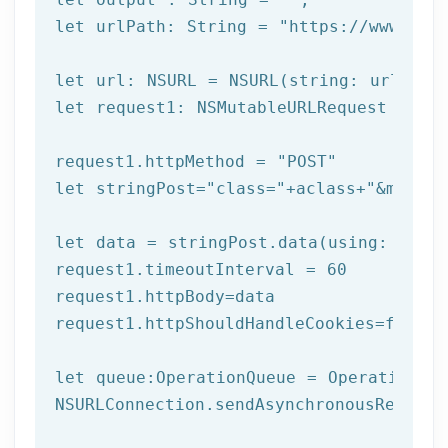
let
 urlPath: String = 
"https://www.afi
let
let
 request1: NSMutableURLRequest = NSM
request1.httpMethod = 
"POST"
let
 stringPost=
"class="
+aclass+
"&method
let
 data = stringPost.data(using: Strin
request1.timeoutInterval = 
60
request1.httpBody=data

request1.httpShouldHandleCookies=
false
let
 queue:OperationQueue = OperationQue
NSURLConnection.sendAsynchronousReques