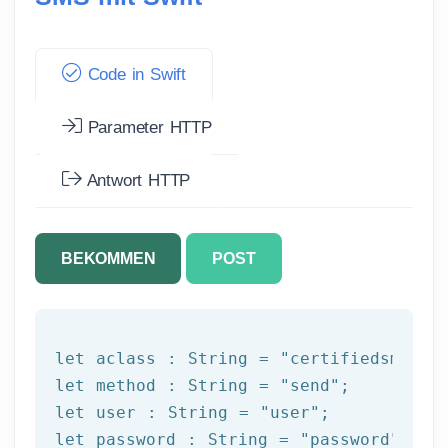
Code in Swift
Parameter HTTP
Antwort HTTP
BEKOMMEN
POST
let
 aclass : 
String
 = 
"certifiedsms"
let
 method : 
String
 = 
"send"
let
 user : 
String
 = 
"user"
let
 password : 
String
 = 
"password"