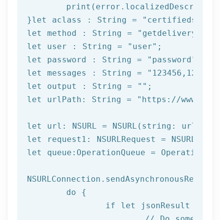
print
(error.localizedDescription
}
let
 aclass : String = 
"certifiedsms"
let
 method : String = 
"getdeliverystat
let
 user : String = 
"user"
let
 password : String = 
"password"
let
 messages : String = 
"123456,123457
let
 output : String = 
""
let
 urlPath: String = 
"https://www.afi
let url: NSURL = NSURL(string: urlPath)
let request1: NSURLRequest = NSURLReque
let queue:OperationQueue = OperationQue
NSURLConnection.sendAsynchronousRequest
	do {

		if let jsonResult = try JSONSerialization.jsonObject(with: data!, options: []) as? NSDictionary {

			// Do something with result
