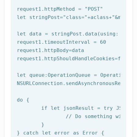
request1.httpMethod = 
"POST"
let
 stringPost=
"class="
+aclass+
"&method
let
 data = stringPost.data(using: Strin
request1.timeoutInterval = 
60
request1.httpBody=data

request1.httpShouldHandleCookies=
false
let
 queue:OperationQueue = OperationQue
NSURLConnection.sendAsynchronousReques
do
 {

if
let
 jsonResult = try JSONSer
		// Do something with result

	}

} catch 
let
 error as Error {
