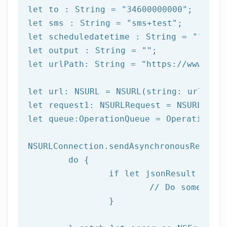
let
 to : 
String
 = 
"34600000000"
let
 sms : 
String
 = 
"sms+test"
let
 scheduledatetime : 
String
 = 
""
let
 output : 
String
 = 
""
let
 urlPath: 
String
 = 
"https://www.afi
let
let
let
 queue:OperationQueue = OperationQue
NSURLConnection.sendAsynchronousRequest
do
 {

if
let
 jsonResult = 
tr
// Do something
		}
