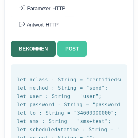
Parameter HTTP
Antwort HTTP
BEKOMMEN
POST
let
 aclass : String = 
"certifiedsms"
let
 method : String = 
"send"
let
 user : String = 
"user"
let
 password : String = 
"password"
let
 to : String = 
"34600000000"
let
 sms : String = 
"sms+test"
let
 scheduledatetime : String = 
""
let
 output : String = 
""