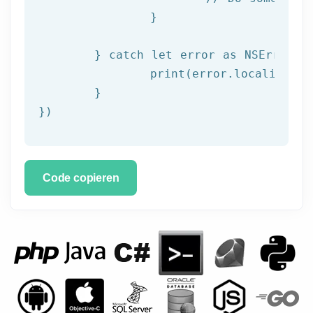
		}

	} catch let error as NSError {

		print(error.localizedDescription)

	}

})
Code copieren