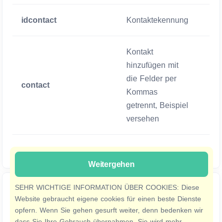
idcontact
Kontaktekennung
Zwi
Kontakt
hinzufügen mit
die Felder per
contact
Zwi
Kommas
getrennt, Beispiel
versehen
Weitergehen
SEHR WICHTIGE INFORMATION ÜBER COOKIES: Diese
Kontakt aus der Gruppe entfernen
Website gebraucht eigene cookies für einen beste Dienste
API-Methode, mit der Sie einen Kontakt aus einer
opfern. Wenn Sie gehen gesurft weiter, denn bedenken wir
dass Sie Ihre Gebrauch übernahmen. Sie wird mehr