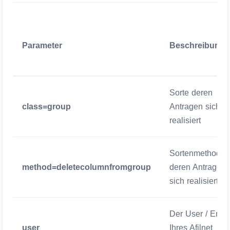
Parameter
Beschreibung
Sorte deren
class=group
Antragen sich
realisiert
Sortenmethode
method=deletecolumnfromgroup
deren Antragen
sich realisiert
Der User / Emai
user
Ihres Afilnet