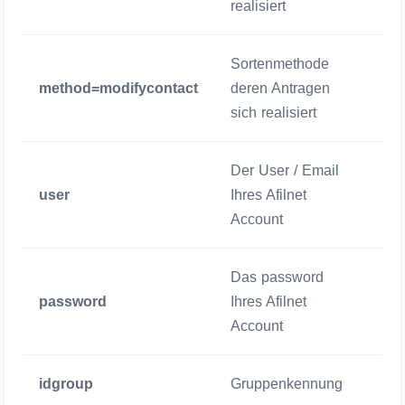
realisiert
Sortenmethode
method=modifycontact
deren Antragen
Zwi
sich realisiert
Der User / Email
user
Ihres Afilnet
Zwi
Account
Das password
password
Ihres Afilnet
Zwi
Account
idgroup
Gruppenkennung
Zwi