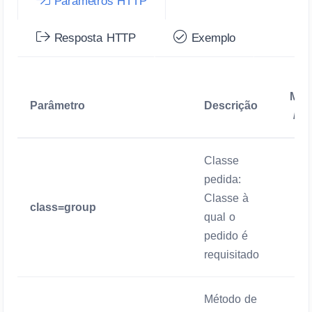
Parâmetros HTTP
Resposta HTTP
Exemplo
Man
Parâmetro
Descrição
/ O
Classe
pedida:
Classe à
class=group
Man
qual o
pedido é
requisitado
Método de