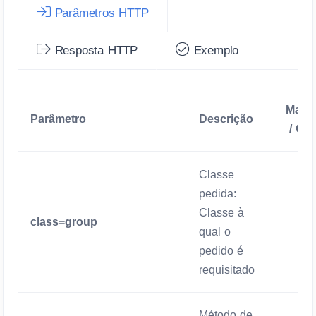
Parâmetros HTTP
Resposta HTTP
Exemplo
Manda
Parâmetro
Descrição
/ Opc
Classe
pedida:
Classe à
class=group
Manda
qual o
pedido é
requisitado
Método de