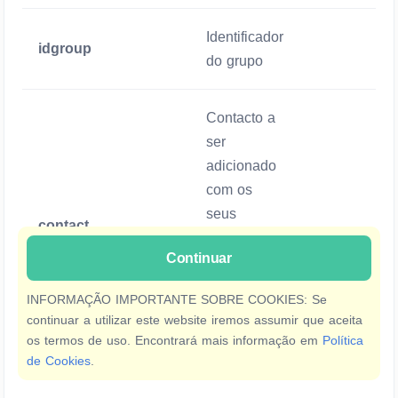
Identificador
idgroup
Mandatório
do grupo
Contacto a
ser
adicionado
com os
seus
contact
Mandatório
campos
Continuar
separados
por
INFORMAÇÃO IMPORTANTE SOBRE COOKIES: Se
vírgulas, ver
continuar a utilizar este website iremos assumir que aceita
exemplo
os termos de uso. Encontrará mais informação em
Política
de Cookies
.