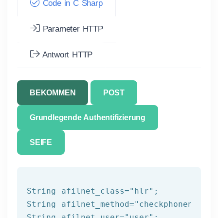
Code in C Sharp
Parameter HTTP
Antwort HTTP
BEKOMMEN
POST
Grundlegende Authentifizierung
SEIFE
String afilnet_class=
"hlr"
;

String afilnet_method=
"checkphonenumber
String afilnet_user=
"user"
;
