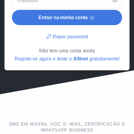
Password
Entrar na minha conta
Repor password
Não tem uma conta ainda
Registe-se agora e tente o
Afilnet
gratuitamente!
SMS EM MASSA
,
VOZ
, E-
MAIL
,
CERTIFICAÇÃO
E
WHATSAPP BUSINESS