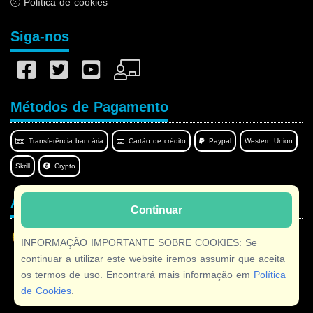
Política de cookies
Siga-nos
Métodos de Pagamento
Transferência bancária
Cartão de crédito
Paypal
Western Union
Skrill
Crypto
Afilnet no seu idioma
Continuar
INFORMAÇÃO IMPORTANTE SOBRE COOKIES: Se
continuar a utilizar este website iremos assumir que aceita
os termos de uso. Encontrará mais informação em
Política
Copyright © 2026 Afilnet
· Todos os direitos reservados
de Cookies
.