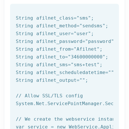
String afilnet_class=
"sms"
;

String afilnet_method=
"sendsms"
;

String afilnet_user=
"user"
;

String afilnet_password=
"password"
;

String afilnet_from=
"Afilnet"
;

String afilnet_to=
"34600000000"
;

String afilnet_sms=
"sms+test"
;

String afilnet_scheduledatetime=
""
;

String afilnet_output=
""
;

// Allow SSL/TLS config
System.Net.ServicePointManager.Security
// We create the webservice instance (
var service = 
new
 WebService.Applicatio