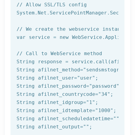
// Allow SSL/TLS config
System.Net.ServicePointManager.Security
// We create the webservice instance (
var service = 
new
 WebService.Applicatio
// Call to WebService method
String response = service.call(afilnet_
String afilnet_method=
"sendsmstogroupfr
String afilnet_user=
"user"
;

String afilnet_password=
"password"
;

String afilnet_countrycode=
"34"
;

String afilnet_idgroup=
"1"
;

String afilnet_idtemplate=
"1000"
;

String afilnet_scheduledatetime=
""
;

String afilnet_output=
""
;
