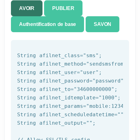
AVOIR
PUBLIER
Authentification de base
SAVON
String afilnet_class=
"sms"
;

String afilnet_method=
"sendsmsfromtempl
String afilnet_user=
"user"
;

String afilnet_password=
"password"
;

String afilnet_to=
"34600000000"
;

String afilnet_idtemplate=
"1000"
;

String afilnet_params=
"mobile:123456789
String afilnet_scheduledatetime=
""
;

String afilnet_output=
""
;

// Allow SSL/TLS config