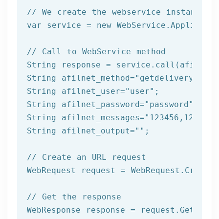
// We create the webservice instance (
var service = 
new
 WebService.Applicatio
// Call to WebService method
String response = service.call(afilnet_
String afilnet_method=
"getdeliverystatu
String afilnet_user=
"user"
;

String afilnet_password=
"password"
;

String afilnet_messages=
"123456,123457,
String afilnet_output=
""
;

// Create an URL request
WebRequest request = WebRequest.Create(
// Get the response
WebResponse response = request.GetRespo