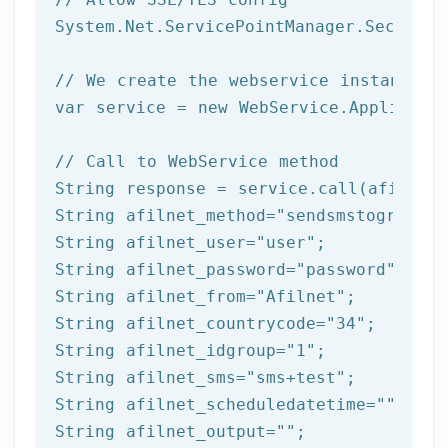
System.Net.ServicePointManager.Security
// We create the webservice instance (
var service = 
new
 WebService.Applicatio
// Call to WebService method
String response = service.call(afilnet_
String afilnet_method=
"sendsmstogroup"
;

String afilnet_user=
"user"
;

String afilnet_password=
"password"
;

String afilnet_from=
"Afilnet"
;

String afilnet_countrycode=
"34"
;

String afilnet_idgroup=
"1"
;

String afilnet_sms=
"sms+test"
;

String afilnet_scheduledatetime=
""
;

String afilnet_output=
""
;
