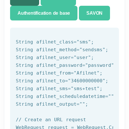
Authentification de base
SAVON
String afilnet_class=
"sms"
;

String afilnet_method=
"sendsms"
;

String afilnet_user=
"user"
;

String afilnet_password=
"password"
;

String afilnet_from=
"Afilnet"
;

String afilnet_to=
"34600000000"
;

String afilnet_sms=
"sms+test"
;

String afilnet_scheduledatetime=
""
;

String afilnet_output=
""
;

// Create an URL request
WebRequest request = WebRequest.Create(