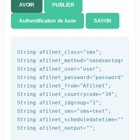
AVOIR
PUBLIER
Authentification de base
SAVON
String afilnet_class=
"sms"
;

String afilnet_method=
"sendsmstogroup"
;

String afilnet_user=
"user"
;

String afilnet_password=
"password"
;

String afilnet_from=
"Afilnet"
;

String afilnet_countrycode=
"34"
;

String afilnet_idgroup=
"1"
;

String afilnet_sms=
"sms+test"
;

String afilnet_scheduledatetime=
""
;

String afilnet_output=
""
;
