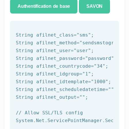
Authentification de base
SAVON
String afilnet_class=
"sms"
;

String afilnet_method=
"sendsmstogroupfr
String afilnet_user=
"user"
;

String afilnet_password=
"password"
;

String afilnet_countrycode=
"34"
;

String afilnet_idgroup=
"1"
;

String afilnet_idtemplate=
"1000"
;

String afilnet_scheduledatetime=
""
;

String afilnet_output=
""
;

// Allow SSL/TLS config
System.Net.ServicePointManager.Security