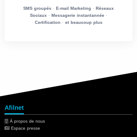
SMS groupés
·
E-mail Marketing
·
Réseaux
Sociaux
·
Messagerie instantannée
·
Certification
·
et beaucoup plus
Afilnet
À propos de nous
Espace presse