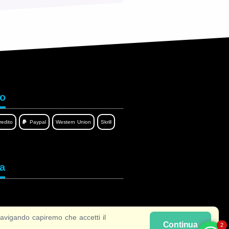
to
redito
Paypal
Western Union
Skrill
ua
vigando capiremo che accetti il
Continua
2