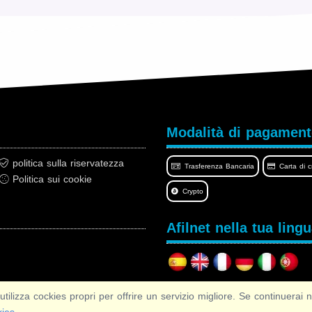
Modalità di pagamen
politica sulla riservatezza
Trasferenza Bancaria
Carta di c
Politica sui cookie
Crypto
Afilnet nella tua ling
 cockies propri per offrire un servizio migliore. Se continuerai na
Copyright © 2026 Afilnet
· Tutti i diritti Riservati