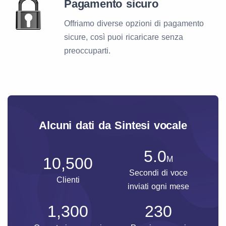
Pagamento sicuro
Offriamo diverse opzioni di pagamento
sicure, così puoi ricaricare senza
preoccuparti.
Alcuni dati da Sintesi vocale
5.0
10,500
M
Secondi di voce
Clienti
inviati ogni mese
1,300
230