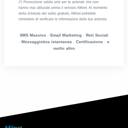
(*) Promozione valida solo per le aziende che non
hanno mai utilizzato prima il servizio Afilnet. Al momento
della richiesta del saldo gratuito, Afilnet potrebbe
richiedere di verificare le informazioni della tua azienda
SMS Massivo
·
Email Marketing
·
Reti Sociali
·
Messaggistica istantanea
·
Certificazione
·
e
molto altro