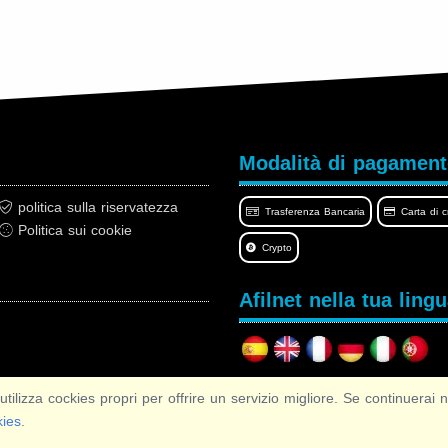
Modalità di pagamen
politica sulla riservatezza
Trasferenza Bancaria
Carta di c
Politica sui cookie
Crypto
Afilnet nella tua ling
 cockies propri per offrire un servizio migliore. Se continuerai na
Copyright © 2026 Afilnet
· Tutti i diritti Riservati
kies
.