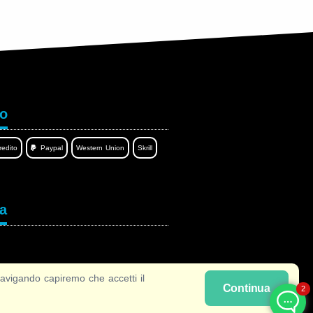
to
redito
Paypal
Western Union
Skrill
ua
vigando capiremo che accetti il
Continua
2