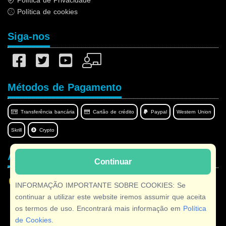
Política de cookies
Siga-nos
Métodos de Pagamento
Transferência bancária
Cartão de crédito
Paypal
Western Union
Skrill
Crypto
Afilnet no seu idioma
Continuar
INFORMAÇÃO IMPORTANTE SOBRE COOKIES: Se
continuar a utilizar este website iremos assumir que aceita
os termos de uso. Encontrará mais informação em
Política
Copyright © 2026 Afilnet
· Todos os direitos reservados
de Cookies
.