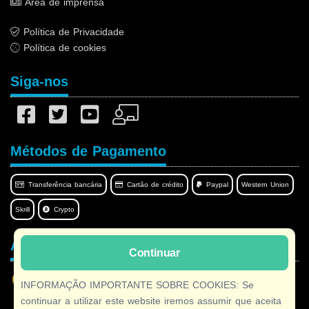
Área de imprensa
Política de Privacidade
Política de cookies
Siga-nos
Métodos de Pagamento
Transferência bancária
Cartão de crédito
Paypal
Western Union
Skrill
Crypto
Afilnet no seu idioma
Continuar
INFORMAÇÃO IMPORTANTE SOBRE COOKIES: Se
continuar a utilizar este website iremos assumir que aceita