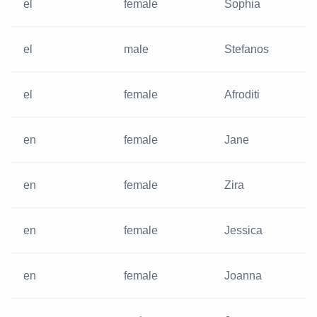
el
female
Sophia
el
male
Stefanos
el
female
Afroditi
en
female
Jane
en
female
Zira
en
female
Jessica
en
female
Joanna