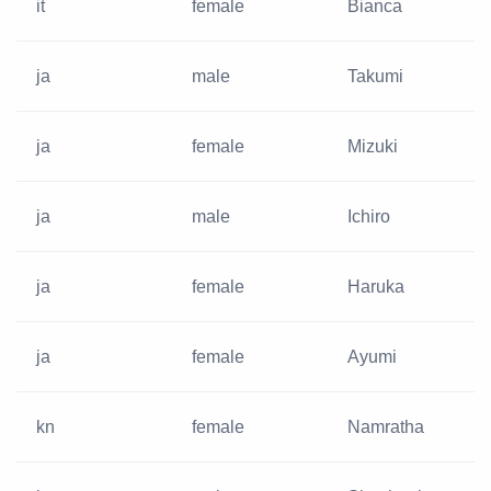
it
female
Bianca
ja
male
Takumi
ja
female
Mizuki
ja
male
Ichiro
ja
female
Haruka
ja
female
Ayumi
kn
female
Namratha