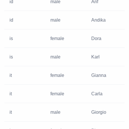
id
male
Arif
id
male
Andika
is
female
Dora
is
male
Karl
it
female
Gianna
it
female
Carla
it
male
Giorgio