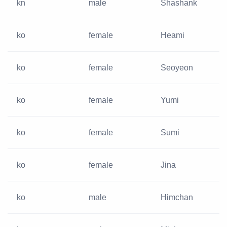
kn
male
Shashank
ko
female
Heami
ko
female
Seoyeon
ko
female
Yumi
ko
female
Sumi
ko
female
Jina
ko
male
Himchan