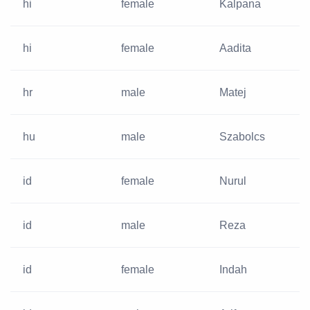
hi
female
Kalpana
hi
female
Aadita
hr
male
Matej
hu
male
Szabolcs
id
female
Nurul
id
male
Reza
id
female
Indah