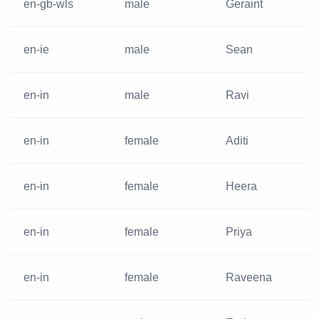
en-gb-wls
male
Geraint
en-ie
male
Sean
en-in
male
Ravi
en-in
female
Aditi
en-in
female
Heera
en-in
female
Priya
en-in
female
Raveena