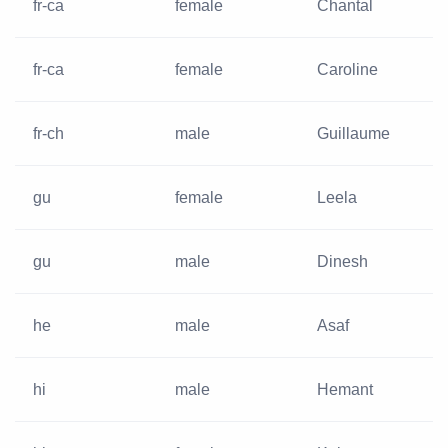
fr-ca
female
Chantal
fr-ca
female
Caroline
fr-ch
male
Guillaume
gu
female
Leela
gu
male
Dinesh
he
male
Asaf
hi
male
Hemant