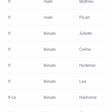
fr
male
Mathieu
fr
male
Picart
fr
female
Juliette
fr
female
Celine
fr
female
Hortense
fr
female
Lea
fr-ca
female
Harmonie