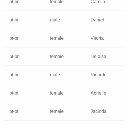
pt-br
female
Camila
pt-br
male
Daniel
pt-br
female
Vitoria
pt-br
female
Heloisa
pt-br
male
Ricardo
pt-pt
female
Abrielle
pt-pt
female
Jacinda