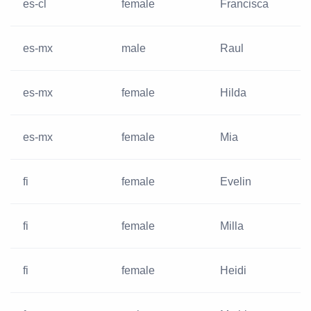
es-cl
female
Francisca
es-mx
male
Raul
es-mx
female
Hilda
es-mx
female
Mia
fi
female
Evelin
fi
female
Milla
fi
female
Heidi