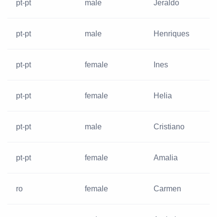
pt-pt
male
Jeraldo
pt-pt
male
Henriques
pt-pt
female
Ines
pt-pt
female
Helia
pt-pt
male
Cristiano
pt-pt
female
Amalia
ro
female
Carmen