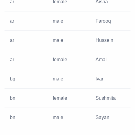
ar
female
Aisha
ar
male
Farooq
ar
male
Hussein
ar
female
Amal
bg
male
Ivan
bn
female
Sushmita
bn
male
Sayan