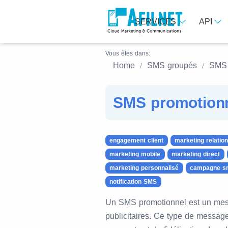
SERVICES
API
Vous êtes dans:
Home
SMS groupés
SMS 
SMS promotion
engagement client
marketing relation
marketing mobile
marketing direct
marketing personnalisé
campagne s
notification SMS
Un SMS promotionnel est un mes
publicitaires. Ce type de message