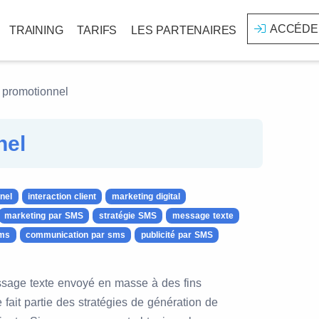
ACCÉDE
TRAINING
TARIFS
LES PARTENAIRES
promotionnel
nel
nel
interaction client
marketing digital
marketing par SMS
stratégie SMS
message texte
ms
communication par sms
publicité par SMS
sage texte envoyé en masse à des fins
 fait partie des stratégies de génération de