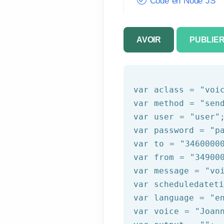
Code en Node JS
AVOIR
PUBLIE
var
 aclass = 
"voi
var
 method = 
"sen
var
 user = 
"user"
var
 password = 
"p
var
 to = 
"3460000
var
 from = 
"34900
var
 message = 
"vo
var
 scheduledatet
var
 language = 
"e
var
 voice = 
"Joan