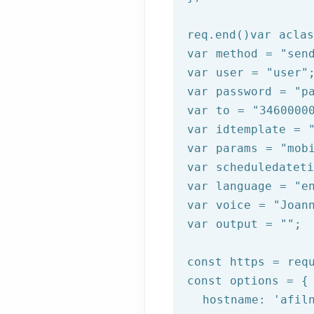
req.end()var acla
var method = 
"sen
var user = 
"user"
;
var password = 
"p
var to = 
"3460000
var idtemplate = 
var params = 
"mob
var scheduledatet
var language = 
"e
var voice = 
"Joan
var output = 
""
;

const https = 
req
const options = {

  hostname: 
'afil