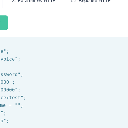
Paramètres HTTP
Réponse HTTP
R
ce"
dvoice"
assword"
0000"
000000"
ice+test"
ime = 
""
n"
na"