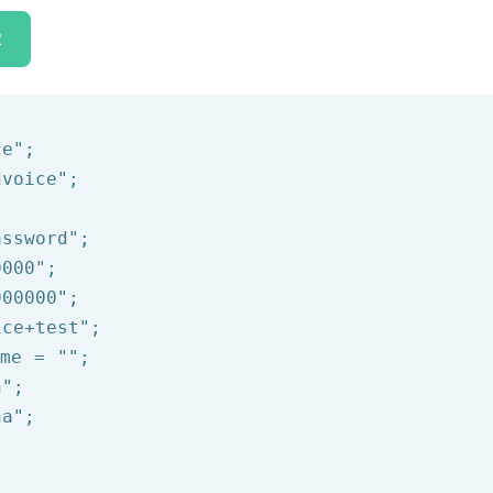
R
ce"
;

dvoice"
;



assword"
;

0000"
;

000000"
;

ice+test"
;

ime = 
""
;

n"
;

na"
;
