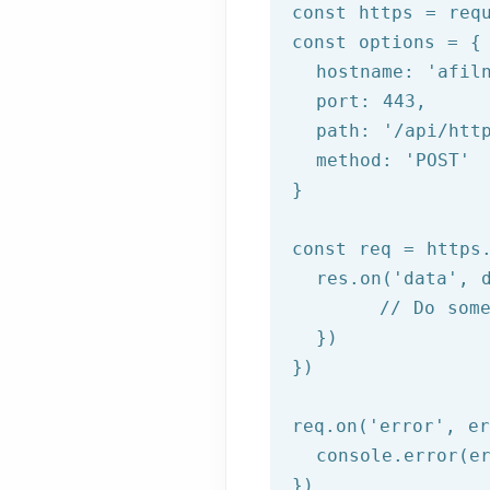
const https = 
req
const options = {

  hostname: 
'afil
  port: 
443
,

  path: 
'/api/htt
  method: 
'POST'
}

const req = https
  res.on(
'data'
, 
//
 Do some
  })

})

req.on(
'error'
, 
e
  console.error(er
})
