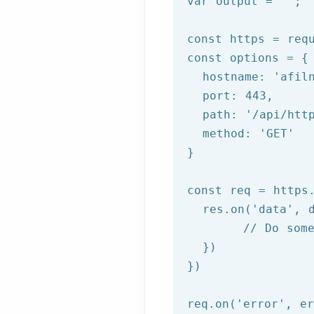
var
 output = 
""
;

const
 https = 
req
const
 options = {

  hostname: 
'afil
  port: 
443
,

  path: 
'/api/htt
  method: 
'GET'
}

const
 req = https.
  res.on(
'data'
, d
// Do som
  })

})

req.on(
'error'
, er