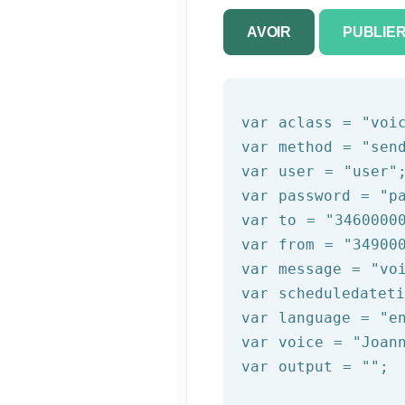
AVOIR
PUBLIE
var aclass = 
"voi
var method = 
"sen
var user = 
"user"
;
var password = 
"p
var to = 
"3460000
var from = 
"34900
var message = 
"vo
var scheduledatet
var language = 
"e
var voice = 
"Joan
var output = 
""
;
