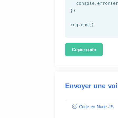
  console.error(er
})

req.end()
Copier code
Envoyer une voi
Code en Node JS