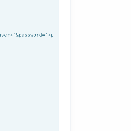
user+
'&password='
+password+
'&to='
+to+
'&from='