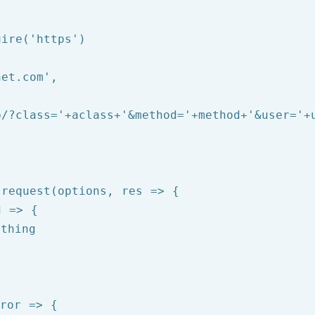
uire
(
'https'
net.com'
,

p/?class='
+aclass+
'&method='
+method+
'&user='
+
request(options, res => {

 => {

ething
ror => {
