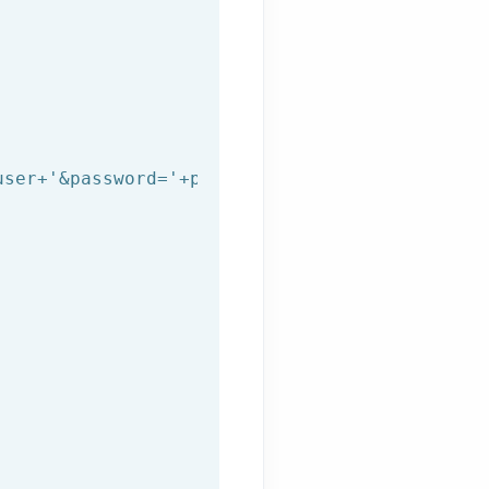
user+
'&password='
+password+
'&to='
+to+
'&from='