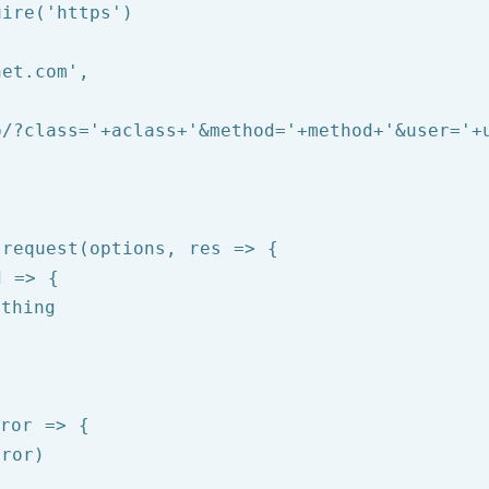
uire
(
'https'
)

net.com'
,

p/?class='
+aclass+
'&method='
+method+
'&user='
+
.request(options, 
res =>
 {

d =>
 {

thing

rror =>
 {

ror)
