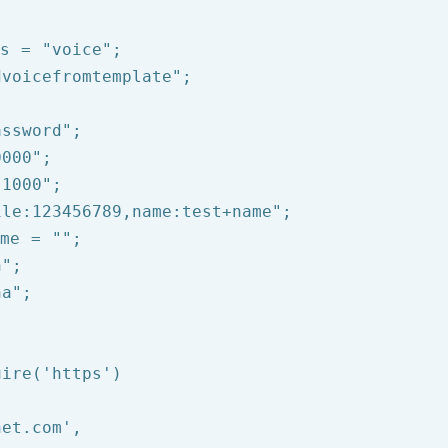
ss = 
"voice"
;

dvoicefromtemplate"
;



assword"
;

0000"
;

"1000"
;

ile:123456789,name:test+name"
;

ime = 
""
;

n"
;

na"
;

uire
(
'https'
)

net.com'
,
