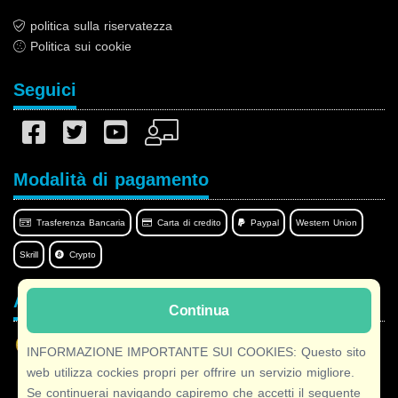
politica sulla riservatezza
Politica sui cookie
Seguici
Modalità di pagamento
Trasferenza Bancaria
Carta di credito
Paypal
Western Union
Skrill
Crypto
Afilnet nella tua lingua
Continua
INFORMAZIONE IMPORTANTE SUI COOKIES: Questo sito
web utilizza cockies propri per offrire un servizio migliore.
Se continuerai navigando capiremo che accetti il seguente
Copyright © 2026 Afilnet
· Tutti i diritti Riservati