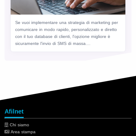
Se vuoi implementare una strategia di marketing per
comunicare in modo rapido, personalizzato e diretto
con il tuo database di clienti, l'opzione migliore è
sicuramente l'invio di SMS di massa....
Afilnet
Chi siamo
Area stampa