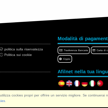
Modalità di pagamen
politica sulla riservatezza
Trasferenza Bancaria
Carta di c
Politica sui cookie
Crypto
Afilnet nella tua ling
 cockies propri per offrire un servizio migliore. Se continuerai na
Copyright © 2026 Afilnet
· Tutti i diritti Riservati
kies
.