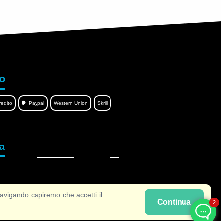
to
redito
Paypal
Western Union
Skrill
ua
vigando capiremo che accetti il
Continua
2