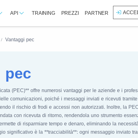
ACCE
API
TRAINING
PREZZI
PARTNER
Vantaggi pec
i pec
icata (PEC)** offre numerosi vantaggi per le aziende e i professi
delle comunicazioni, poiché i messaggi inviati e ricevuti tramit
ducendo il rischio di frodi e accessi non autorizzati. Inoltre, la P
data con ricevuta di ritorno, rendendola uno strumento essenz
o permette di risparmiare tempo e denaro, eliminando la necessità
gio significativo è la **tracciabilità**: ogni messaggio inviato