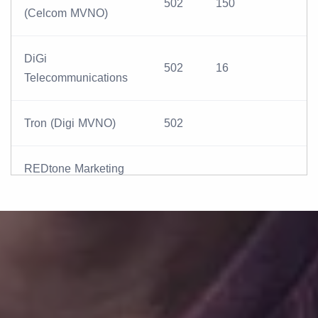
502
150
(Celcom MVNO)
DiGi
502
16
Telecommunications
Tron (Digi MVNO)
502
REDtone Marketing
Sdn Bhd (Celcom
502
MVNO)
YTL Communications
Sdn Bhd (Maxis
502
152
MVNO