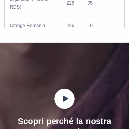
226
05
RDS)
Orange Romania
226
10
Lycamobile
226
16
Scopri perché la nostra