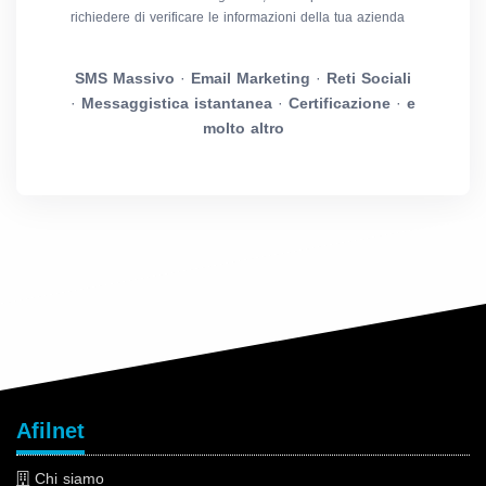
richiedere di verificare le informazioni della tua azienda
SMS Massivo
·
Email Marketing
·
Reti Sociali
·
Messaggistica istantanea
·
Certificazione
·
e
molto altro
Afilnet
Chi siamo