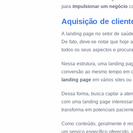
para
impulsionar um negócio
co
Aquisição de client
A landing page no setor de saúd
De fato, deve-se notar que hoje
todos os seus aspectos e procur
Nessa estrutura, uma landing pag
conversão ao mesmo tempo em que
landing page
em vários sites ou 
Dessa forma, busca captar a aten
com uma landing page interessan
transforma em potenciais pacient
Como conteúdo, geralmente é rec
um serviço específico oferecido, 