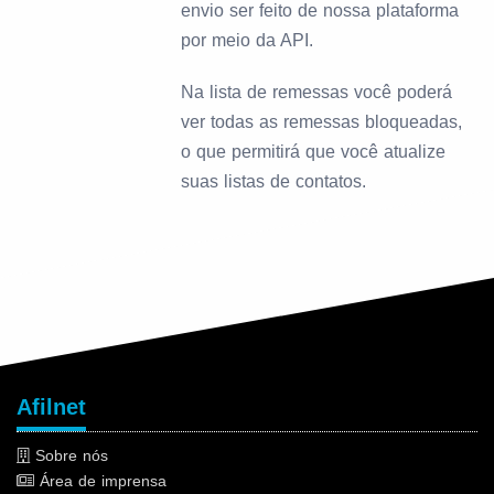
envio ser feito de nossa plataforma
por meio da API.
Na lista de remessas você poderá
ver todas as remessas bloqueadas,
o que permitirá que você atualize
suas listas de contatos.
Afilnet
Sobre nós
Área de imprensa