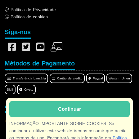
Política de Privacidade
Política de cookies
Siga-nos
Métodos de Pagamento
Transferência bancária
Cartão de crédito
Paypal
Western Union
Skrill
Crypto
Afilnet no seu idioma
Continuar
INFORMAÇÃO IMPORTANTE SOBRE COOKIES: Se
continuar a utilizar este website iremos assumir que aceita
os termos de uso. Encontrará mais informação em
Política
Copyright © 2026 Afilnet
· Todos os direitos reservados