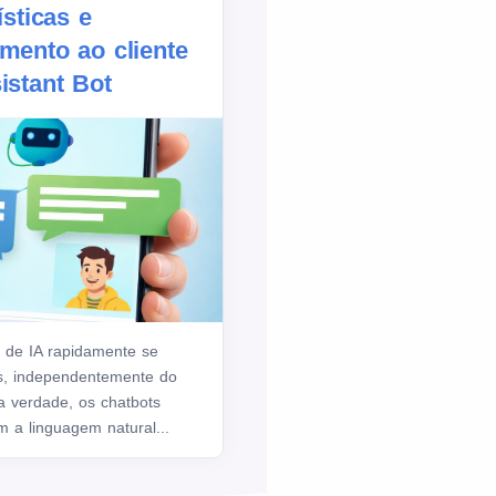
ísticas e
mento ao cliente
istant Bot
s de IA rapidamente se
s, independentemente do
a verdade, os chatbots
 a linguagem natural...