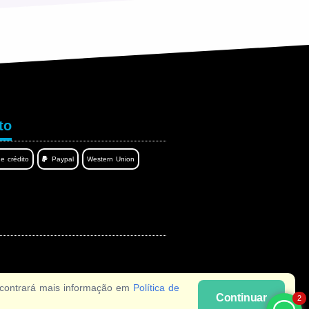
Contact by WhatsAPP
Writing...
to
e crédito
Paypal
Western Union
Write a message...
contrará mais informação em
Política de
Continuar
2