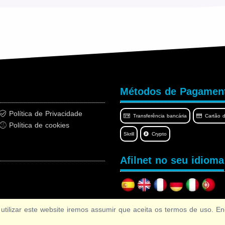
Métodos de Pagamen
Política de Privacidade
Transferência bancária
Cartão d
Política de cookies
Skrill
Crypto
Afilnet no seu idioma
ar este website iremos assumir que aceita os termos de uso. En
Copyright © 2026 Afilnet
· Todos os direitos reservados