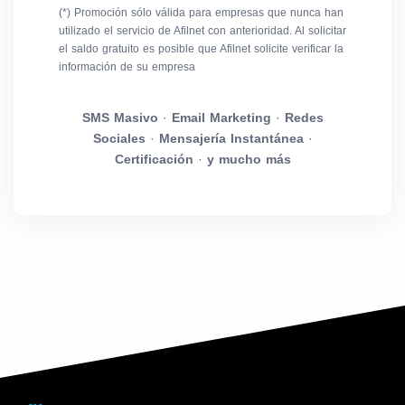
(*) Promoción sólo válida para empresas que nunca han
utilizado el servicio de Afilnet con anterioridad. Al solicitar
el saldo gratuito es posible que Afilnet solicite verificar la
información de su empresa
SMS Masivo
·
Email Marketing
·
Redes
Sociales
·
Mensajería Instantánea
·
Certificación
·
y mucho más