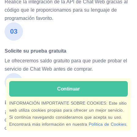
Realice la integración de la API de Chat Web gracias al
código que le proporcionamos para su lenguaje de
programación favorito.
03
Solicite su prueba gratuita
Le ofreceremos saldo gratuito para que puede probar el
servicio de Chat Web antes de comprar.
04
Continuar
¡Bienvenido a Afilnet!
INFORMACIÓN IMPORTANTE SOBRE COOKIES: Este sitio
web utiliza cookies propias para ofrecer un mejor servicio.
¡Todo listo!, ha conseguido mejorar sus comunicaciones
Si continúa navegando consideramos que acepta su uso.
con Afilnet. Estamos para darle soporte de nuestra API
Encontrará más información en nuestra
Política de Cookies
.
cuando lo necesite