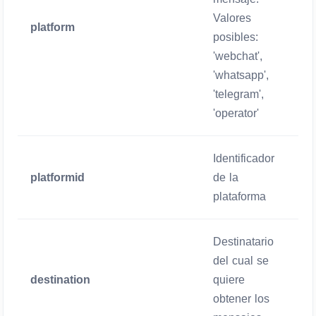
Valores
platform
O
posibles:
'webchat',
'whatsapp',
'telegram',
'operator'
Identificador
platformid
de la
O
plataforma
Destinatario
del cual se
destination
quiere
O
obtener los