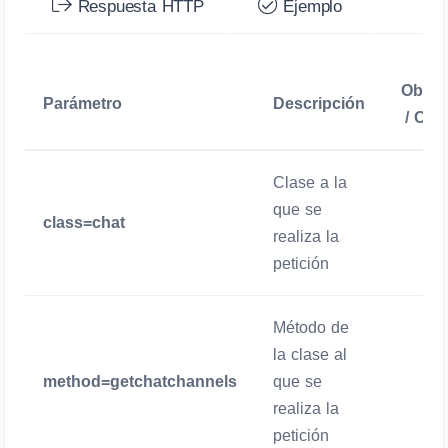
Respuesta HTTP
Ejemplo
Obliga
Parámetro
Descripción
/ Opc
Clase a la
que se
class=chat
Obliga
realiza la
petición
Método de
la clase al
method=getchatchannels
que se
Obliga
realiza la
petición