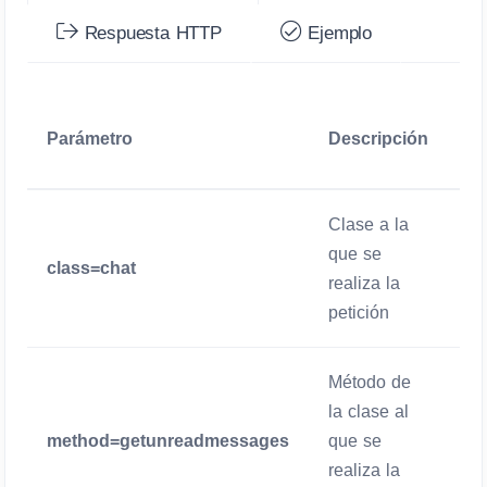
Respuesta HTTP
Ejemplo
Ob
Parámetro
Descripción
/
Clase a la
que se
class=chat
O
realiza la
petición
Método de
la clase al
method=getunreadmessages
que se
O
realiza la