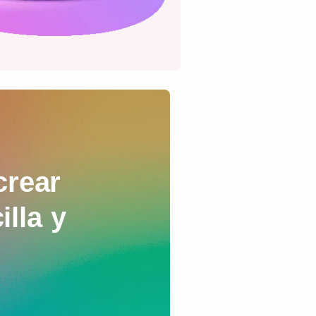
crear
illa y