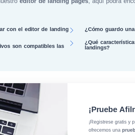
nuestro
editor de landing pages
, aquí podrá enc
r con el editor de landing
¿Cómo guardo una 
¿Qué característica
ivos son compatibles las
landings?
¡Pruebe Afiln
¡Registrese gratis y p
ofrecemos una
prueb