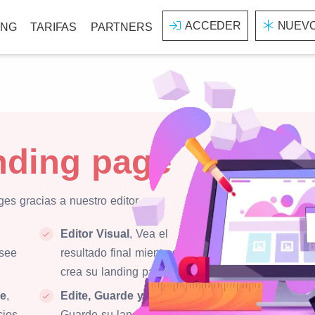
ACCEDER
NUEVO
ING
TARIFAS
PARTNERS
nding page
es gracias a nuestro editor
Editor Visual
, Vea el
see
resultado final mientras
crea su landing page.
be
,
Edite, Guarde y Exporte
,
cios
Guarde su landing y