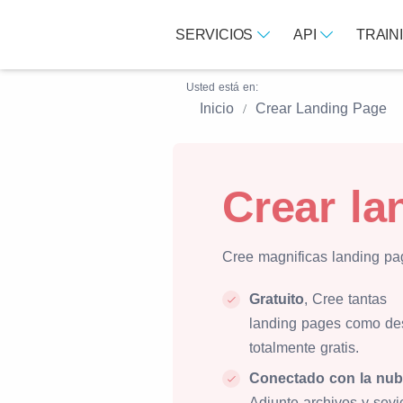
SERVICIOS
API
TRAIN
Usted está en:
Inicio
Crear Landing Page
Crear la
Cree magnificas landing pag
Gratuito
, Cree tantas
landing pages como de
totalmente gratis.
Conectado con la nu
Adjunte archivos y sevi