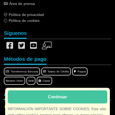
Área de prensa
Política de privacidad
Política de cookies
Síguenos
Métodos de pago
Transferencia Bancaria
Tarjeta de Crédito
Paypal
Western Union
Skrill
Crypto
Afilnet en su idioma
Continuar
INFORMACIÓN IMPORTANTE SOBRE COOKIES: Este sitio
web utiliza cookies propias para ofrecer un mejor servicio.