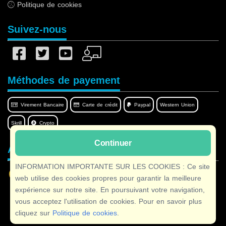
Politique de cookies
Suivez-nous
Méthodes de payement
Virement Bancaire
Carte de crédit
Paypal
Western Union
Skrill
Crypto
Continuer
Afilnet dans votre langue
INFORMATION IMPORTANTE SUR LES COOKIES : Ce site
web utilise des cookies propres pour garantir la meilleure
expérience sur notre site. En poursuivant votre navigation,
vous acceptez l'utilisation de cookies. Pour en savoir plus
Copyright © 2026 Afilnet
· Tous droits réservés
cliquez sur
Politique de cookies
.