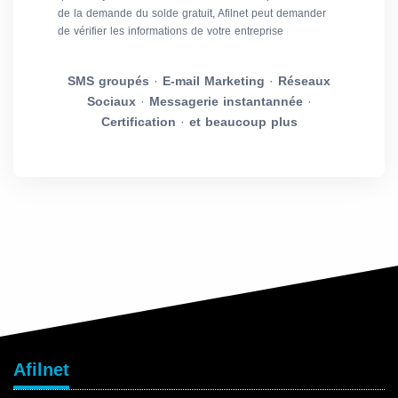
de la demande du solde gratuit, Afilnet peut demander
de vérifier les informations de votre entreprise
SMS groupés
·
E-mail Marketing
·
Réseaux
Sociaux
·
Messagerie instantannée
·
Certification
·
et beaucoup plus
Afilnet