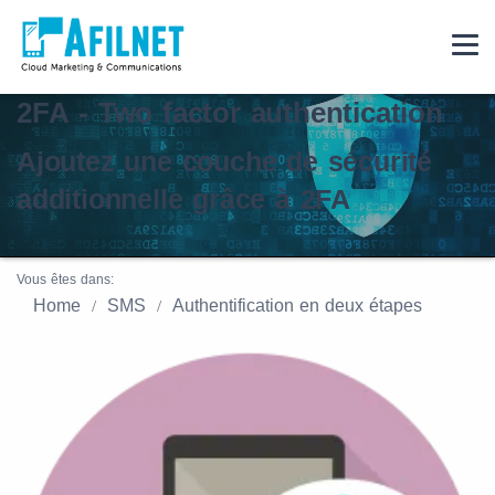
2FA
- Two factor authentication
Ajoutez une couche de sécurité
additionnelle grâce à
2FA
Vous êtes dans:
Home
SMS
Authentification en deux étapes