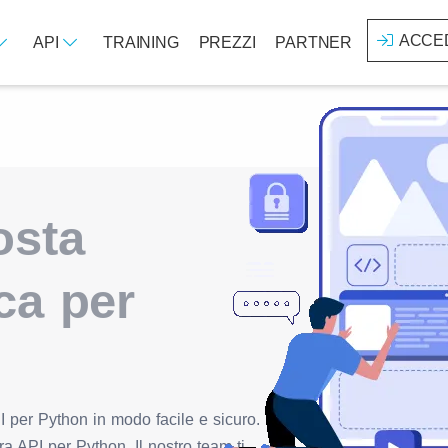
ACCE
API
TRAINING
PREZZI
PARTNER
osta
ica per
I per Python in modo facile e sicuro.
a API per Python. Il nostro team ti