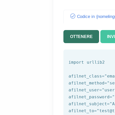
Codice in {nomeling
OTTENERE
INV
import urllib2

afilnet_class=
"ema
afilnet_method=
"se
afilnet_user=
"user
afilnet_password=
"
afilnet_subject=
"A
afilnet_to=
"test@t