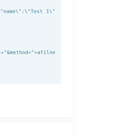
\"name\":\"Test 1\"},{\"url\":\"https://test.
s+
"&method="
+afilnet_method+
"&user="
+afilnet_