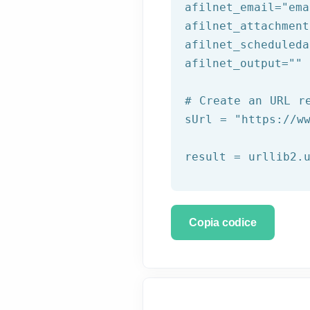
afilnet_email=
"ema
afilnet_attachment
afilnet_scheduleda
afilnet_output=
""
# Create an URL r
sUrl = 
"https://w
Copia codice