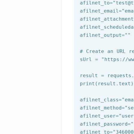
afilnet_to=
"test@t
afilnet_email=
"ema
afilnet_attachment
afilnet_scheduleda
afilnet_output=
""
# Create an URL r
sUrl = 
"https://w
result = requests.
print(result.text)
afilnet_class=
"ema
afilnet_method=
"se
afilnet_user=
"user
afilnet_password=
"
afilnet_to=
"346000