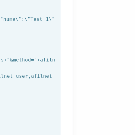
\"name\":\"Test 1\"},{\"url\":\"https://test.
ss+
"&method="
+afilnet_method+
"&subject="
+afil
lnet_user,afilnet_password))
