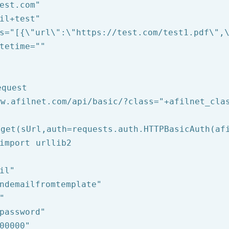
est.com"
il+test"
s=
"[{\"url\":\"https://test.com/test1.pdf\",
tetime=
""
equest
ww.afilnet.com/api/basic/?class="
+afilnet_cla
get(sUrl,auth=requests.auth.HTTPBasicAuth(afi
import urllib2

il"
ndemailfromtemplate"
"
password"
00000"