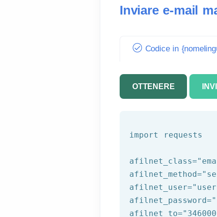
Inviare e-mail m
Codice in {nomeling
OTTENERE
INV
import requests

afilnet_class=
"ema
afilnet_method=
"se
afilnet_user=
"user
afilnet_password=
"
afilnet_to=
"346000