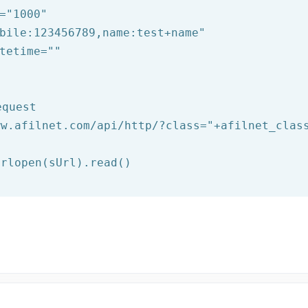
=
"1000"
bile:123456789,name:test+name"
tetime=
""
equest
ww.afilnet.com/api/http/?class="
+afilnet_clas