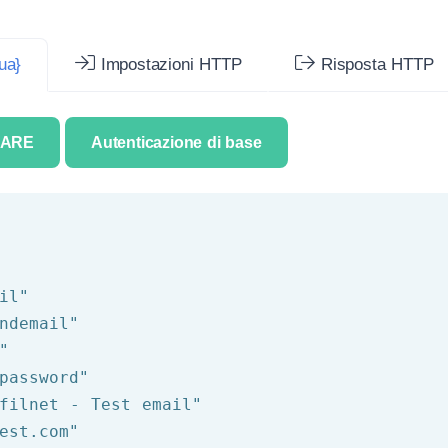
ua}
Impostazioni HTTP
Risposta HTTP
IARE
Autenticazione di base
il"
ndemail"
"
password"
filnet - Test email"
est.com"