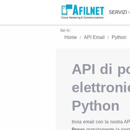
SERVIZI
Sei in:
Home
API Email
Python
API di p
elettron
Python
Invia email con la nostra AP
Prova
gratuitamente la nostr