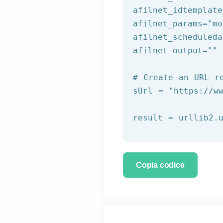
afilnet_idtemplate
afilnet_params=
"mo
afilnet_scheduleda
afilnet_output=
""
# Create an URL r
sUrl = 
"https://w
Copia codice