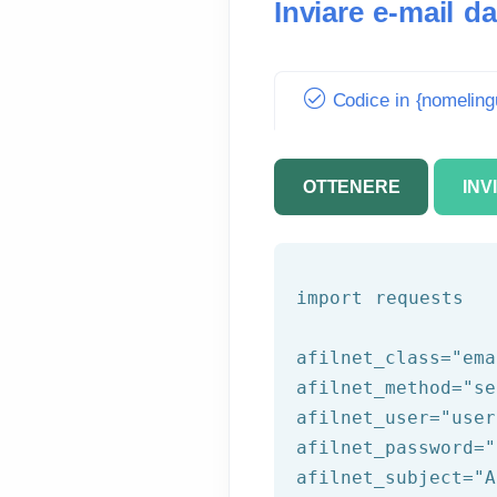
Inviare e-mail 
Codice in {nomeling
OTTENERE
INV
import requests

afilnet_class=
"ema
afilnet_method=
"se
afilnet_user=
"user
afilnet_password=
"
afilnet_subject=
"A