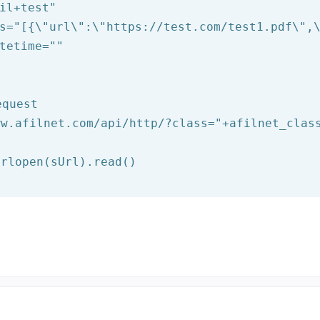
il+test"
s=
"[{\"url\":\"https://test.com/test1.pdf\",
tetime=
""
equest
ww.afilnet.com/api/http/?class="
+afilnet_clas