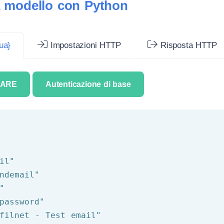
da modello con Python
ua}
Impostazioni HTTP
Risposta HTTP
IARE
Autenticazione di base
il"
ndemail"
"
password"
filnet - Test email"