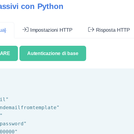
assivi con Python
ua}
Impostazioni HTTP
Risposta HTTP
IARE
Autenticazione di base
il"
ndemailfromtemplate"
"
password"
00000"