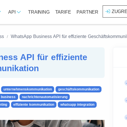
ZUGRE
API
TRAINING
TARIFE
PARTNER
ss
WhatsApp Business API für effiziente Geschäftskommuni
ss API für effiziente
unikation
unternehmenskommunikation
geschäftskommunikation
 business
nachrichtenautomatisierung
ting
effiziente kommunikation
whatsapp integration