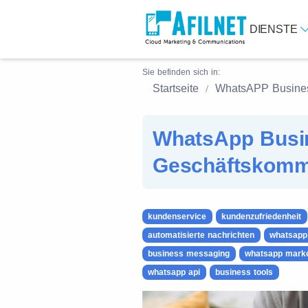
DIENSTE
Sie befinden sich in:
Startseite
WhatsAPP Busine
WhatsApp Busine
Geschäftskomm
kundenservice
kundenzufriedenheit
automatisierte nachrichten
whatsapp
business messaging
whatsapp marke
whatsapp api
business tools