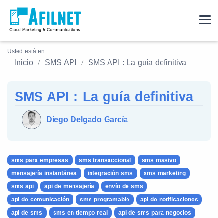
Usted está en:
Inicio
SMS API
SMS API : La guía definitiva
SMS API : La guía definitiva
Diego Delgado García
sms para empresas
sms transaccional
sms masivo
mensajería instantánea
integración sms
sms marketing
sms api
api de mensajería
envío de sms
api de comunicación
sms programable
api de notificaciones
api de sms
sms en tiempo real
api de sms para negocios