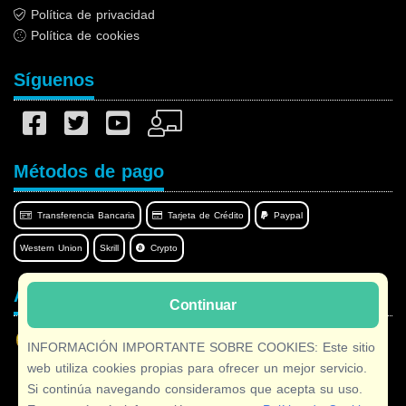
Política de privacidad
Política de cookies
Síguenos
Métodos de pago
Transferencia Bancaria
Tarjeta de Crédito
Paypal
Western Union
Skrill
Crypto
Afilnet en su idioma
Continuar
INFORMACIÓN IMPORTANTE SOBRE COOKIES: Este sitio
web utiliza cookies propias para ofrecer un mejor servicio.
Si continúa navegando consideramos que acepta su uso.
Copyright © 2026 Afilnet
· Todos los derechos Reservados