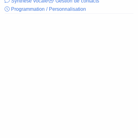
Synthèse vocale
Gestion de contacts
Programmation / Personnalisation
Plusieures langues
Couverture globale
Envoyez des message en
Vous serez connecté
synthèse vocale dans
avec plus de 160
plusieures langues
pays et 500
(espagnol, anglais,
opérateurs dans le
français, chinois, allemand,
monde entier
italien, japonais… )