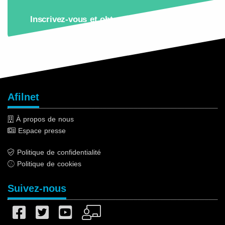
Inscrivez-vous et obtenez et essayez
Afilnet
grat
Afilnet
À propos de nous
Espace presse
Politique de confidentialité
Politique de cookies
Suivez-nous