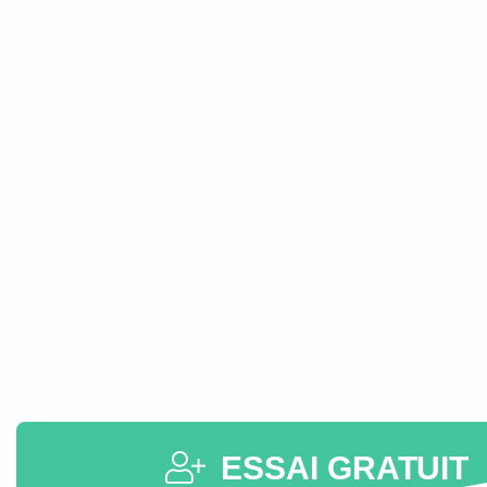
destination dans le
monde
Paiement sécurisé
Pas d'expiration
Nous vous offrons
Vos SMS ne expirent pas,
des différents modes
rechargez votre solde et
de paiement
dépensez-le quand vous
sécurisé, pour que
voulez
vous puissiez
recharger sans souci
ESSAI GRATUIT