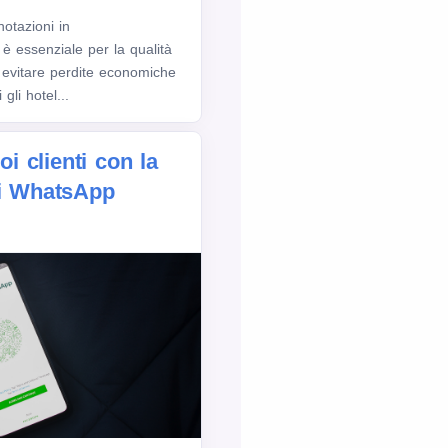
notazioni in
è essenziale per la qualità
r evitare perdite economiche
gli hotel...
oi clienti con la
di WhatsApp