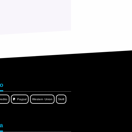
Contact by WhatsAPP
Writing...
to
redito
Paypal
Western Union
Skrill
ua