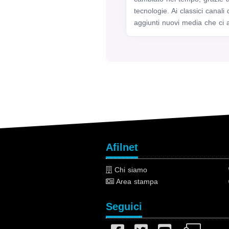
tecnologie. Ai classici canal
aggiunti nuovi media che ci a
Afilnet
Chi siamo
Area stampa
Seguici