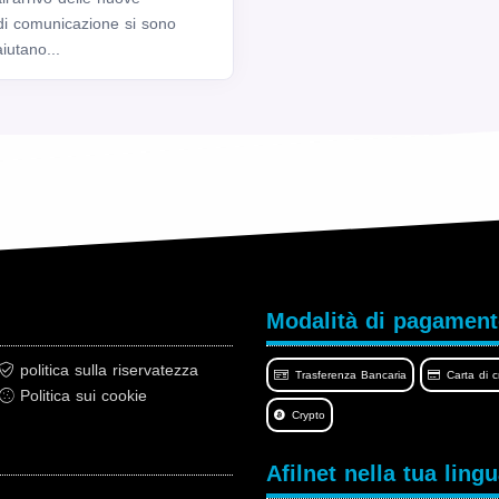
i di comunicazione si sono
iutano...
Modalità di pagamen
politica sulla riservatezza
Trasferenza Bancaria
Carta di c
Politica sui cookie
Crypto
Afilnet nella tua ling