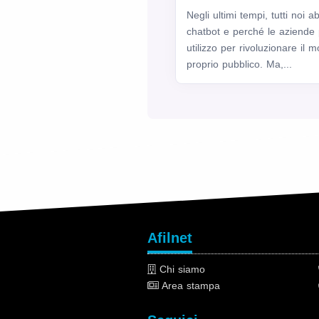
Negli ultimi tempi, tutti noi 
chatbot e perché le aziende 
utilizzo per rivoluzionare il
proprio pubblico. Ma,...
Afilnet
Chi siamo
Area stampa