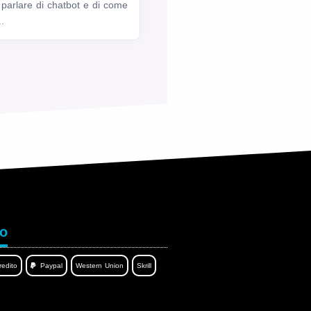
o parlare di chatbot e di come
.
to
redito
Paypal
Western Union
Skrill