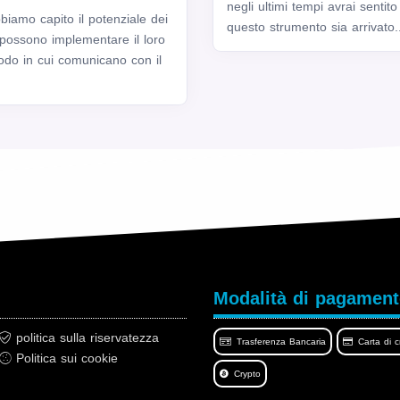
negli ultimi tempi avrai sentit
abbiamo capito il potenziale dei
questo strumento sia arrivato..
possono implementare il loro
 modo in cui comunicano con il
Modalità di pagamen
politica sulla riservatezza
Trasferenza Bancaria
Carta di c
Politica sui cookie
Crypto