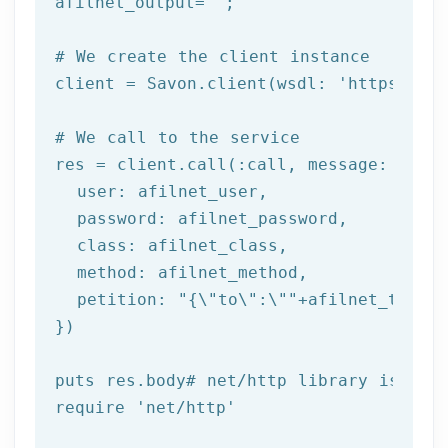
afilnet_output=
""
;

# We create the client instance
client = Savon.client(wsdl: 
'https://ww
# We call to the service
res = client.call(:call, message: {

  user: afilnet_user,

  password: afilnet_password,

class
: afilnet_class,

  method: afilnet_method,

  petition: 
"{\"to\":\""
+afilnet_to+
"\"
})

puts
 res.body
# net/http library is req
require 
'net/http'