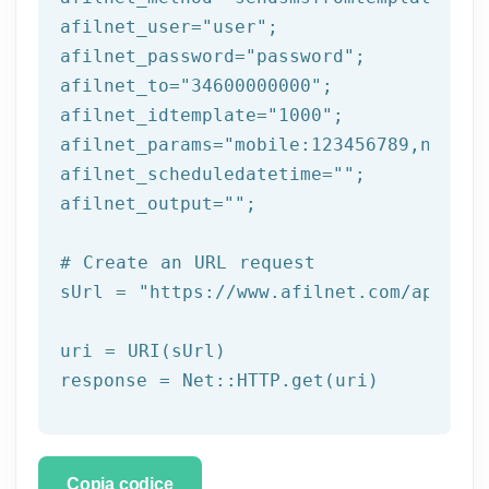
afilnet_user=
"user"
;

afilnet_password=
"password"
;

afilnet_to=
"34600000000"
;

afilnet_idtemplate=
"1000"
;

afilnet_params=
"mobile:123456789,name:t
afilnet_scheduledatetime=
""
;

afilnet_output=
""
;

# Create an URL request
sUrl = 
"https://www.afilnet.com/api/htt
uri = URI(sUrl) 

Copia codice