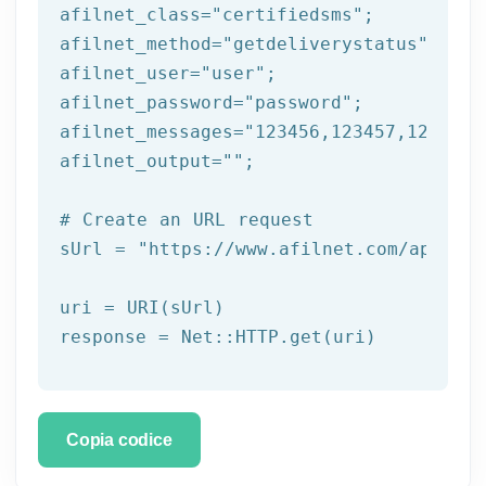
afilnet_class=
"certifiedsms"
;

afilnet_method=
"getdeliverystatus"
;

afilnet_user=
"user"
;

afilnet_password=
"password"
;

afilnet_messages=
"123456,123457,123458"
afilnet_output=
""
;

# Create an URL request
sUrl = 
"https://www.afilnet.com/api/htt
uri = URI(sUrl) 

Copia codice