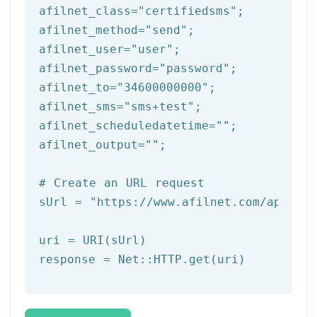
afilnet_class=
"certifiedsms"
;

afilnet_method=
"send"
;

afilnet_user=
"user"
;

afilnet_password=
"password"
;

afilnet_to=
"34600000000"
;

afilnet_sms=
"sms+test"
;

afilnet_scheduledatetime=
""
;

afilnet_output=
""
;

# Create an URL request
sUrl = 
"https://www.afilnet.com/api/htt
uri = URI(sUrl) 
