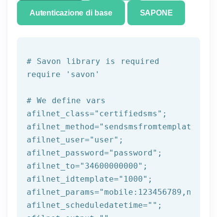
Autenticazione di base
SAPONE
# Savon library is required
require 
'savon'
# We 
define
 vars
afilnet_class=
"certifiedsms"
;

afilnet_method=
"sendsmsfromtemplate"
;

afilnet_user=
"user"
;

afilnet_password=
"password"
;

afilnet_to=
"34600000000"
;

afilnet_idtemplate=
"1000"
;

afilnet_params=
"mobile:123456789,name:t
afilnet_scheduledatetime=
""
;
