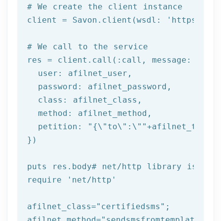
# We create the client instance
client = Savon.client(wsdl: 
'https://ww
# We call to the service
res = client.call(:call, message: {

  user: afilnet_user,

  password: afilnet_password,

class
: afilnet_class,

  method: afilnet_method,

  petition: 
"{\"to\":\""
+afilnet_to+
"\"
})

puts
 res.body
# net/http library is req
require 
'net/http'
afilnet_class=
"certifiedsms"
;

afilnet_method=
"sendsmsfromtemplate"
;
