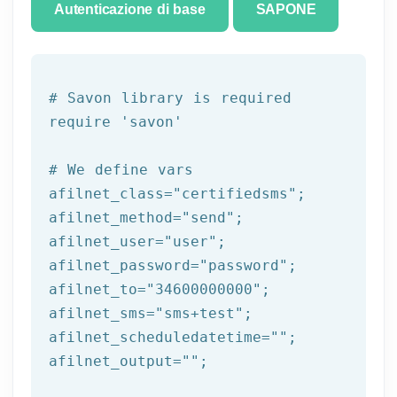
Autenticazione di base
SAPONE
# Savon library is required
require 
'savon'
# We 
define
 vars
afilnet_class=
"certifiedsms"
;

afilnet_method=
"send"
;

afilnet_user=
"user"
;

afilnet_password=
"password"
;

afilnet_to=
"34600000000"
;

afilnet_sms=
"sms+test"
;

afilnet_scheduledatetime=
""
;

afilnet_output=
""
;
