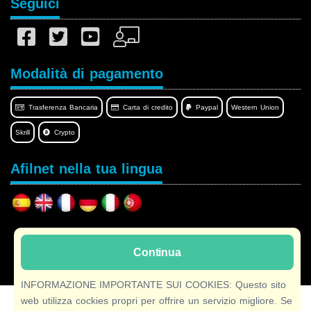
Seguici
Modalità di pagamento
Trasferenza Bancaria
Carta di credito
Paypal
Western Union
Skrill
Crypto
Afilnet nella tua lingua
Copyright © 2026 Afilnet
· Tutti i diritti Riservati
Continua
INFORMAZIONE IMPORTANTE SUI COOKIES: Questo sito
web utilizza cockies propri per offrire un servizio migliore. Se