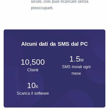
sicure, così puoi ricaricare senza
preoccuparti.
Alcuni dati da SMS dal PC
1.5
10,500
M
SMS inviati ogni
Clienti
mese
10
K
Scarica il software