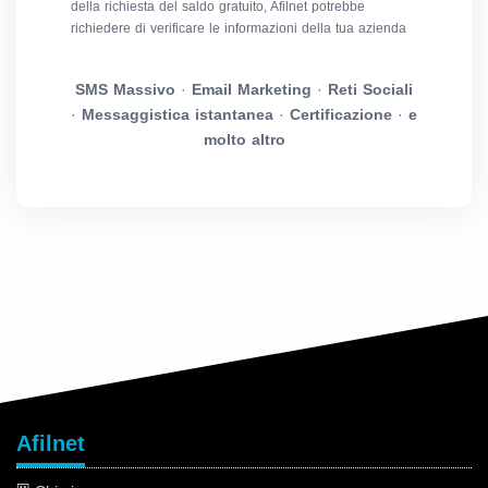
della richiesta del saldo gratuito, Afilnet potrebbe
richiedere di verificare le informazioni della tua azienda
SMS Massivo
·
Email Marketing
·
Reti Sociali
·
Messaggistica istantanea
·
Certificazione
·
e
molto altro
Afilnet