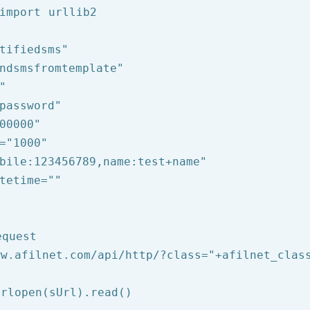
import urllib2

tifiedsms"
ndsmsfromtemplate"
"
password"
00000"
=
"1000"
bile:123456789,name:test+name"
tetime=
""
equest
ww.afilnet.com/api/http/?class="
+afilnet_clas