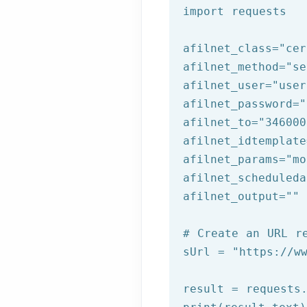
import requests

afilnet_class=
"cer
afilnet_method=
"se
afilnet_user=
"user
afilnet_password=
"
afilnet_to=
"346000
afilnet_idtemplate
afilnet_params=
"mo
afilnet_scheduleda
afilnet_output=
""
# Create an URL r
sUrl = 
"https://w
result = requests.