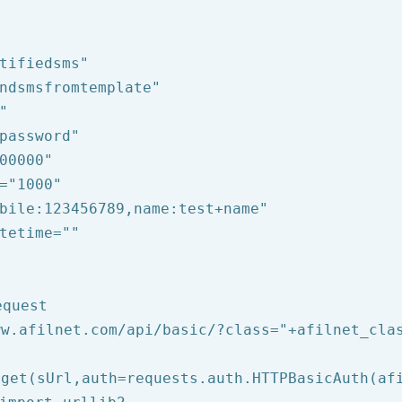
tifiedsms"
ndsmsfromtemplate"
"
password"
00000"
=
"1000"
bile:123456789,name:test+name"
tetime=
""
equest
ww.afilnet.com/api/basic/?class="
+afilnet_cla
get(sUrl,auth=requests.auth.HTTPBasicAuth(afi