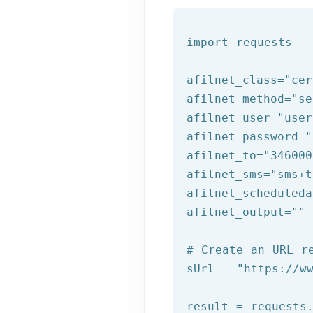
import requests

afilnet_class=
"cer
afilnet_method=
"se
afilnet_user=
"user
afilnet_password=
"
afilnet_to=
"346000
afilnet_sms=
"sms+t
afilnet_scheduleda
afilnet_output=
""
# Create an URL r
sUrl = 
"https://w
result = requests.