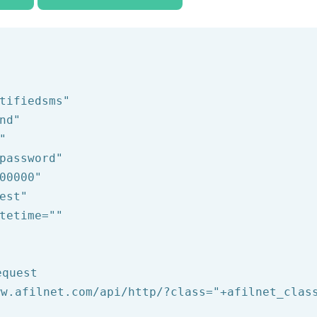
tifiedsms"
nd"
"
password"
00000"
est"
tetime=
""
equest
ww.afilnet.com/api/http/?class="
+afilnet_clas