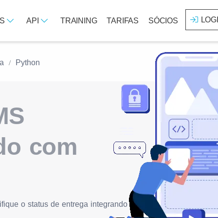
LOG
OS
API
TRAINING
TARIFAS
SÓCIOS
da
Python
MS
ado com
ifique o status de entrega integrando