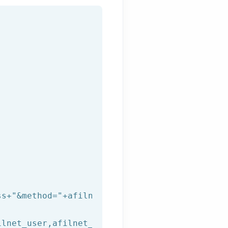
ss+
"&method="
+afilnet_method+
"&to="
+afilnet_t
lnet_user,afilnet_password))
