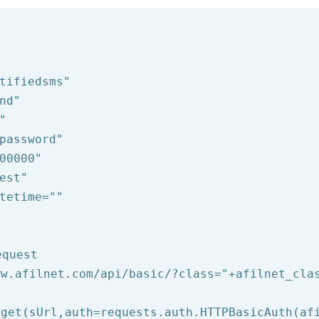
tifiedsms"
nd"
"
password"
00000"
est"
tetime=
""
equest
ww.afilnet.com/api/basic/?class="
+afilnet_cla
get(sUrl,auth=requests.auth.HTTPBasicAuth(afi