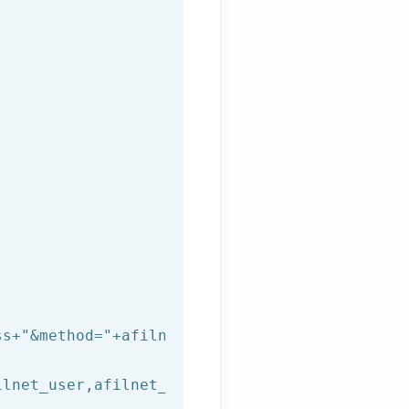
ss+
"&method="
+afilnet_method+
"&to="
+afilnet_t
lnet_user,afilnet_password))
