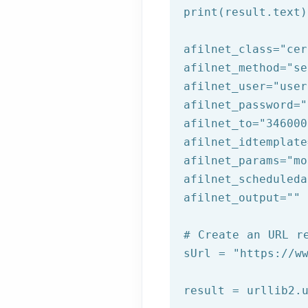
print(result.text)
afilnet_class=
"cer
afilnet_method=
"se
afilnet_user=
"user
afilnet_password=
"
afilnet_to=
"346000
afilnet_idtemplate
afilnet_params=
"mo
afilnet_scheduleda
afilnet_output=
""
# Create an URL r
sUrl = 
"https://w