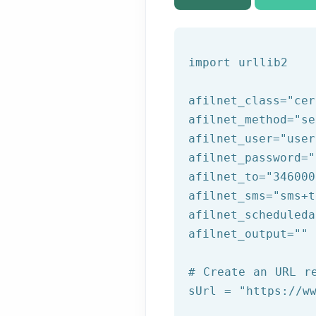
import urllib2

afilnet_class=
"cer
afilnet_method=
"se
afilnet_user=
"user
afilnet_password=
"
afilnet_to=
"346000
afilnet_sms=
"sms+t
afilnet_scheduleda
afilnet_output=
""
# Create an URL r
sUrl = 
"https://w