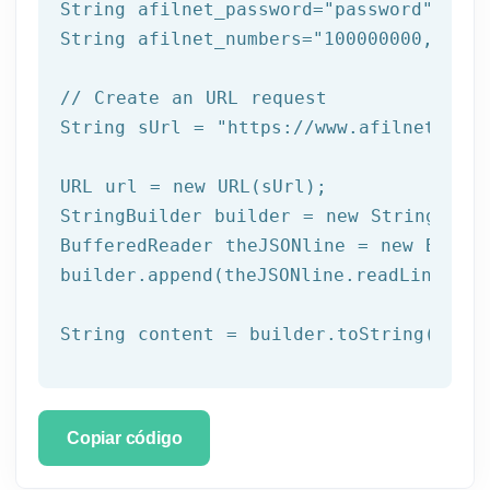
String afilnet_password=
"password"
;

String afilnet_numbers=
"100000000,10000
// Create an URL request
String sUrl = 
"https://www.afilnet.com/
URL url = 
new
 URL(sUrl);

StringBuilder builder = 
new
 StringBuild
BufferedReader theJSONline = 
new
 Buffe
builder.append(theJSONline.readLine());

Copiar código