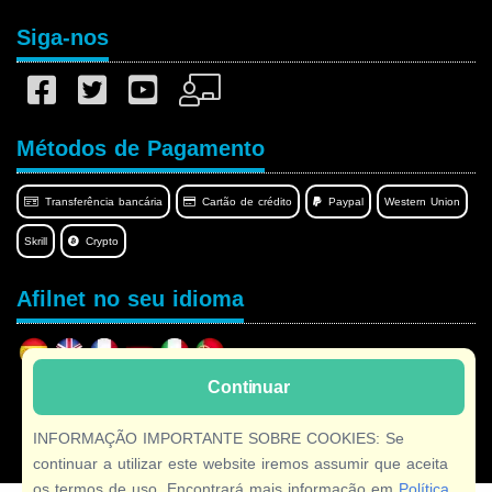
Siga-nos
Métodos de Pagamento
Transferência bancária
Cartão de crédito
Paypal
Western Union
Skrill
Crypto
Afilnet no seu idioma
Continuar
Copyright © 2026 Afilnet
· Todos os direitos reservados
INFORMAÇÃO IMPORTANTE SOBRE COOKIES: Se
continuar a utilizar este website iremos assumir que aceita
os termos de uso. Encontrará mais informação em
Política