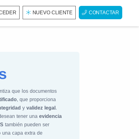
CEDER
NUEVO CLIENTE
CONTACTAR
s
antiza que los documentos
tificado
, que proporciona
ntegridad
y
validez legal
.
 desean tener una
evidencia
S
también pueden ser
o una capa extra de