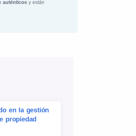
on
auténticos
y están
do en la gestión
de propiedad