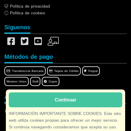
Política de privacidad
Política de cookies
Síguenos
Métodos de pago
Transferencia Bancaria
Tarjeta de Crédito
Paypal
Western Union
Skrill
Crypto
Afilnet en su idioma
Continuar
INFORMACIÓN IMPORTANTE SOBRE COOKIES: Este sitio
web utiliza cookies propias para ofrecer un mejor servicio.
Si continúa navegando consideramos que acepta su uso.
Copyright © 2026 Afilnet
· Todos los derechos Reservados