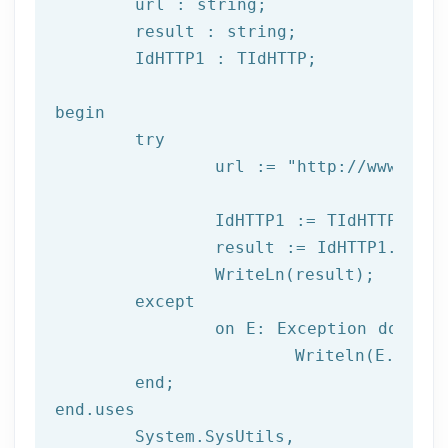
	url : string;

	result : string;

	IdHTTP1 : TIdHTTP;

begin

try
		url := 
"http://www.afil
		IdHTTP1 := TIdHTTP.Create;

		result := IdHTTP1.Get(url);

		WriteLn(result);

	except

		on E: 
Exception
do
			Writeln(E.Clas
	end;

end.uses

	System.SysUtils,
