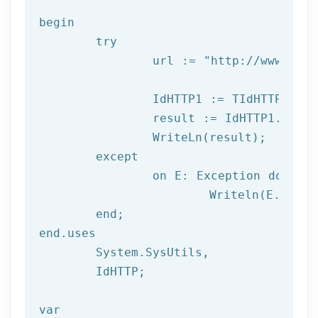
begin

try
		url := 
"http://www.afil
		IdHTTP1 := TIdHTTP.Create;

		result := IdHTTP1.Get(url);

		WriteLn(result);

	except

		on E: 
Exception
do
			Writeln(E.Clas
	end;

end.uses

	System.SysUtils,

	IdHTTP;

var