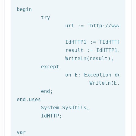
begin

try
		url := 
"http://www.afil
		IdHTTP1 := TIdHTTP.Create;

		result := IdHTTP1.Get(url);

		WriteLn(result);

	except

		on E: 
Exception
do
			Writeln(E.Clas
	end;

end.uses

	System.SysUtils,

	IdHTTP;

var