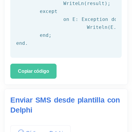
		WriteLn(result);

	except

		on E: 
Exception
do
			Writeln(E.Clas
	end;

end.
Copiar código
Enviar SMS desde plantilla con
Delphi