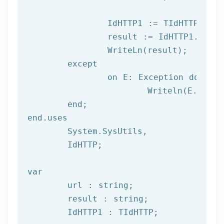
		IdHTTP1 := TIdHTTP.Create;

		result := IdHTTP1.Get(url);

		WriteLn(result);

	except

		on E: 
Exception
do
			Writeln(E.Clas
	end;

end.uses

	System.SysUtils,

	IdHTTP;

var
	url : string;

	result : string;

	IdHTTP1 : TIdHTTP;
