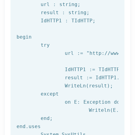
	url : string;

	result : string;

	IdHTTP1 : TIdHTTP;

begin

try
		url := 
"http://www.afil
		IdHTTP1 := TIdHTTP.Create;

		result := IdHTTP1.Get(url);

		WriteLn(result);

	except

		on E: 
Exception
do
			Writeln(E.Clas
	end;

end.uses

	System.SysUtils,
