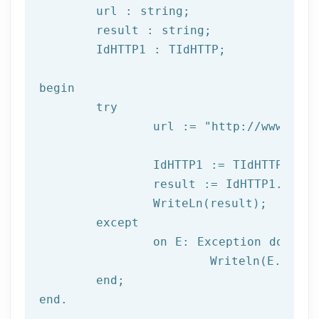
	url : string;

	result : string;

	IdHTTP1 : TIdHTTP;

begin

try
		url := 
"http://www.afil
		IdHTTP1 := TIdHTTP.Create;

		result := IdHTTP1.Get(url);

		WriteLn(result);

	except

		on E: 
Exception
do
			Writeln(E.Clas
	end;

end.