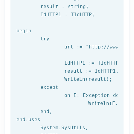
	result : string;

	IdHTTP1 : TIdHTTP;

begin

try
		url := 
"http://www.afil
		IdHTTP1 := TIdHTTP.Create;

		result := IdHTTP1.Get(url);

		WriteLn(result);

	except

		on E: 
Exception
do
			Writeln(E.Clas
	end;

end.uses

	System.SysUtils,
