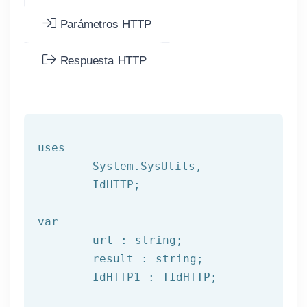
Parámetros HTTP
Respuesta HTTP
uses

	System.SysUtils,

	IdHTTP;

var
	url : string;

	result : string;

	IdHTTP1 : TIdHTTP;
