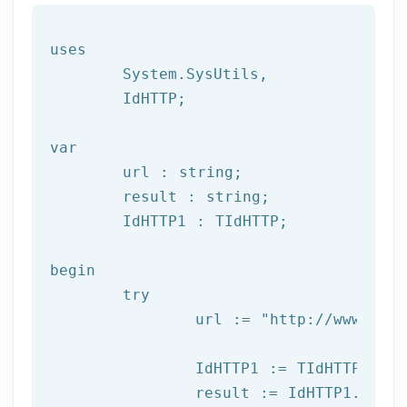
uses

	System.SysUtils,

	IdHTTP;

var
	url : string;

	result : string;

	IdHTTP1 : TIdHTTP;

begin

try
		url := 
"http://www.afil
		IdHTTP1 := TIdHTTP.Create;

		result := IdHTTP1.Get(url);
