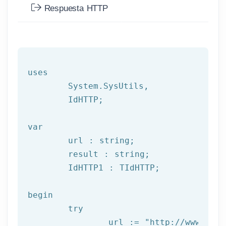
Respuesta HTTP
uses

	System.SysUtils,

	IdHTTP;

var
	url : string;

	result : string;

	IdHTTP1 : TIdHTTP;

begin

try
		url := 
"http://www.afil