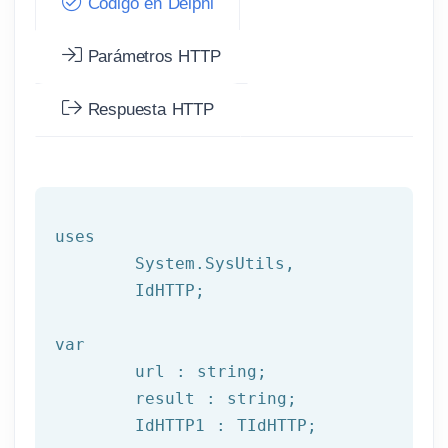
Código en Delphi
Parámetros HTTP
Respuesta HTTP
uses

	System.SysUtils,

	IdHTTP;

var
	url : string;

	result : string;

	IdHTTP1 : TIdHTTP;
