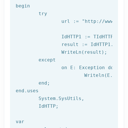
begin

try
		url := 
"http://www.afil
		IdHTTP1 := TIdHTTP.Create;

		result := IdHTTP1.Get(url);

		WriteLn(result);

	except

		on E: 
Exception
do
			Writeln(E.Clas
	end;

end.uses

	System.SysUtils,

	IdHTTP;

var