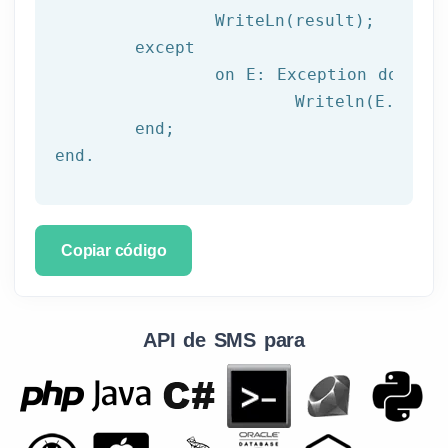
		WriteLn(result);

	except

		on E: 
Exception
do
			Writeln(E.Clas
	end;

end.
Copiar código
API de SMS para