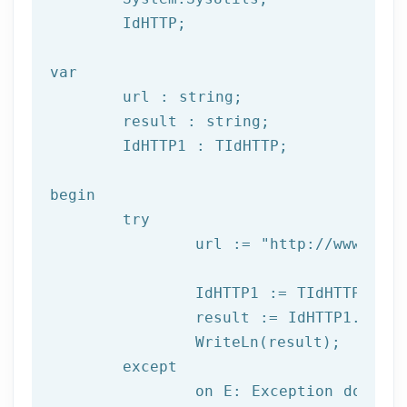
	IdHTTP;

var
	url : string;

	result : string;

	IdHTTP1 : TIdHTTP;

begin

try
		url := 
"http://www.afil
		IdHTTP1 := TIdHTTP.Create;

		result := IdHTTP1.Get(url);

		WriteLn(result);

	except

		on E: 
Exception
do