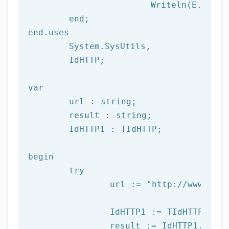
			Writeln(E.Clas
	end;

end.uses

	System.SysUtils,

	IdHTTP;

var
	url : string;

	result : string;

	IdHTTP1 : TIdHTTP;

begin

try
		url := 
"http://www.afil
		IdHTTP1 := TIdHTTP.Create;

		result := IdHTTP1.Get(url);
