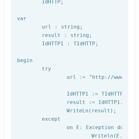
	IdHTTP;

var
	url : string;

	result : string;

	IdHTTP1 : TIdHTTP;

begin

try
		url := 
"http://www.afil
		IdHTTP1 := TIdHTTP.Create;

		result := IdHTTP1.Get(url);

		WriteLn(result);

	except

		on E: 
Exception
do
			Writeln(E.Clas