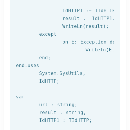
		IdHTTP1 := TIdHTTP.Create;

		result := IdHTTP1.Get(url);

		WriteLn(result);

	except

		on E: 
Exception
do
			Writeln(E.Clas
	end;

end.uses

	System.SysUtils,

	IdHTTP;

var
	url : string;

	result : string;

	IdHTTP1 : TIdHTTP;
