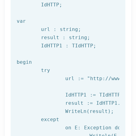
	IdHTTP;

var
	url : string;

	result : string;

	IdHTTP1 : TIdHTTP;

begin

try
		url := 
"http://www.afil
		IdHTTP1 := TIdHTTP.Create;

		result := IdHTTP1.Get(url);

		WriteLn(result);

	except

		on E: 
Exception
do
			Writeln(E.Clas