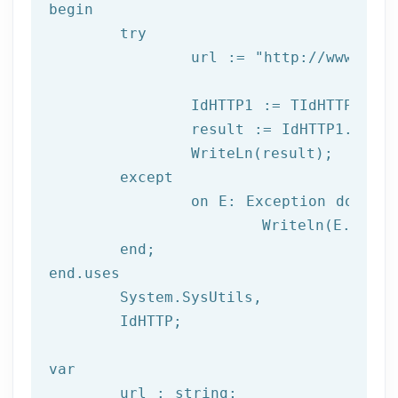
begin

try
		url := 
"http://www.afil
		IdHTTP1 := TIdHTTP.Create;

		result := IdHTTP1.Get(url);

		WriteLn(result);

	except

		on E: 
Exception
do
			Writeln(E.Clas
	end;

end.uses

	System.SysUtils,

	IdHTTP;

var
	url : string;
