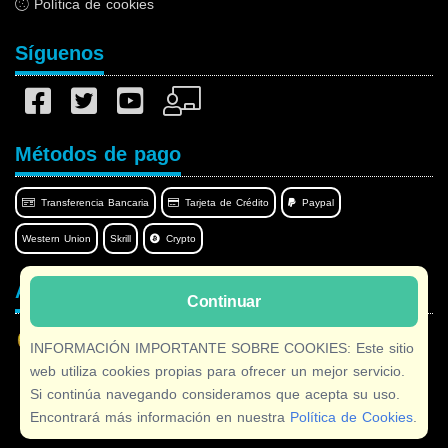
Política de cookies
Síguenos
Métodos de pago
Transferencia Bancaria
Tarjeta de Crédito
Paypal
Western Union
Skrill
Crypto
Afilnet en su idioma
Continuar
INFORMACIÓN IMPORTANTE SOBRE COOKIES: Este sitio
web utiliza cookies propias para ofrecer un mejor servicio.
Si continúa navegando consideramos que acepta su uso.
Copyright © 2026 Afilnet
· Todos los derechos Reservados
Encontrará más información en nuestra
Política de Cookies
.