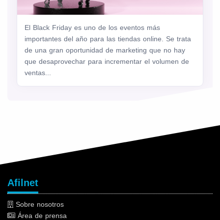
El Black Friday es uno de los eventos más
importantes del año para las tiendas online. Se trata
de una gran oportunidad de marketing que no hay
que desaprovechar para incrementar el volumen de
ventas...
Afilnet
Sobre nosotros
Área de prensa